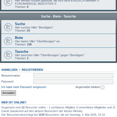
Hier werden Routen gepostet, die sich nicht in A/D/I/CH befinden !!!
FORUMSREGEL BEACHTEN !!!
Themen:
8
Suche - Biete - Tausche
Suche
Hier suchen Viller "Benötigtes".
Themen:
93
Biete
Hier bieten Viller "Überflüssiges" an.
Themen:
198
Tausche
Hier tauschen Viller "Überflüssiges" gegen "Benötigtes"
Themen:
2
ANMELDEN
•
REGISTRIEREN
Benutzername:
Passwort:
Ich habe mein Passwort vergessen
Angemeldet bleiben
WER IST ONLINE?
Insgesamt sind
12
Besucher online :: 1 sichtbares Mitglied, 0 unsichtbare Mitglieder und 11
Gäste (basierend auf den aktiven Besuchern der letzten Minute)
Der Besucherrekord liegt bei
1159
Besuchern, die am Sonntag, 3. Mai 2026, 15:16