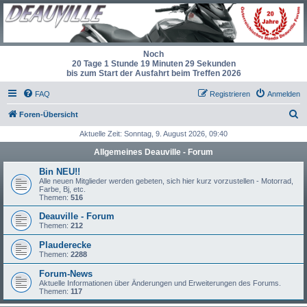
Noch
20 Tage 1 Stunde 19 Minuten 29 Sekunden
bis zum Start der Ausfahrt beim Treffen 2026
FAQ
Registrieren
Anmelden
S
Foren-Übersicht
u
Aktuelle Zeit: Sonntag, 9. August 2026, 09:40
c
Allgemeines Deauville - Forum
h
Bin NEU!!
e
Alle neuen Mitglieder werden gebeten, sich hier kurz vorzustellen - Motorrad,
Farbe, Bj, etc.
Themen:
516
Deauville - Forum
Themen:
212
Plauderecke
Themen:
2288
Forum-News
Aktuelle Informationen über Änderungen und Erweiterungen des Forums.
Themen:
117