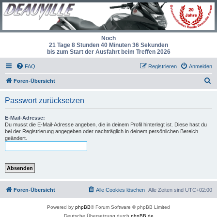
Noch
21 Tage 8 Stunden 40 Minuten 36 Sekunden
bis zum Start der Ausfahrt beim Treffen 2026
FAQ
Registrieren
Anmelden
S
Foren-Übersicht
u
Passwort zurücksetzen
c
h
E-Mail-Adresse:
Du musst die E-Mail-Adresse angeben, die in deinem Profil hinterlegt ist. Diese hast du
e
bei der Registrierung angegeben oder nachträglich in deinem persönlichen Bereich
geändert.
Foren-Übersicht
Alle Cookies löschen
Alle Zeiten sind
UTC+02:00
Powered by
phpBB
® Forum Software © phpBB Limited
Deutsche Übersetzung durch
phpBB.de