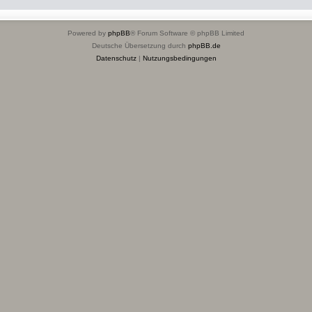
Powered by
phpBB
® Forum Software © phpBB Limited
Deutsche Übersetzung durch
phpBB.de
Datenschutz
|
Nutzungsbedingungen