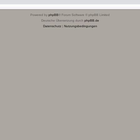
Powered by
phpBB
® Forum Software © phpBB Limited
Deutsche Übersetzung durch
phpBB.de
Datenschutz
|
Nutzungsbedingungen