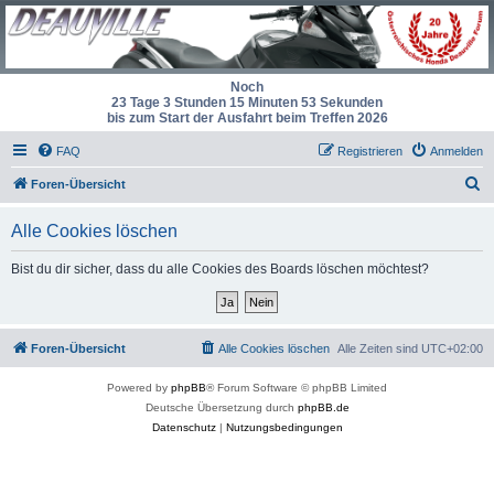
Noch
23 Tage 3 Stunden 15 Minuten 53 Sekunden
bis zum Start der Ausfahrt beim Treffen 2026
FAQ
Registrieren
Anmelden
S
Foren-Übersicht
u
Alle Cookies löschen
c
h
Bist du dir sicher, dass du alle Cookies des Boards löschen möchtest?
e
Foren-Übersicht
Alle Cookies löschen
Alle Zeiten sind
UTC+02:00
Powered by
phpBB
® Forum Software © phpBB Limited
Deutsche Übersetzung durch
phpBB.de
Datenschutz
|
Nutzungsbedingungen