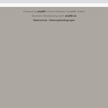
Powered by
phpBB
® Forum Software © phpBB Limited
Deutsche Übersetzung durch
phpBB.de
Datenschutz
|
Nutzungsbedingungen