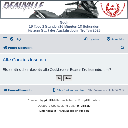
Noch
19 Tage 2 Stunden 16 Minuten 18 Sekunden
bis zum Start der Ausfahrt beim Treffen 2026
FAQ
Registrieren
Anmelden
S
Foren-Übersicht
u
Alle Cookies löschen
c
h
Bist du dir sicher, dass du alle Cookies des Boards löschen möchtest?
e
Foren-Übersicht
Alle Cookies löschen
Alle Zeiten sind
UTC+02:00
Powered by
phpBB
® Forum Software © phpBB Limited
Deutsche Übersetzung durch
phpBB.de
Datenschutz
|
Nutzungsbedingungen