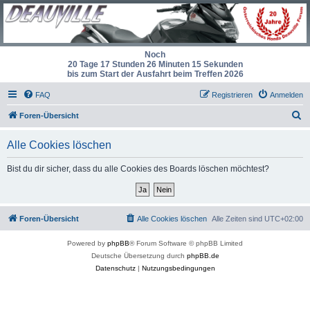
Noch
20 Tage 17 Stunden 26 Minuten 15 Sekunden
bis zum Start der Ausfahrt beim Treffen 2026
FAQ
Registrieren
Anmelden
S
Foren-Übersicht
u
Alle Cookies löschen
c
h
Bist du dir sicher, dass du alle Cookies des Boards löschen möchtest?
e
Foren-Übersicht
Alle Cookies löschen
Alle Zeiten sind
UTC+02:00
Powered by
phpBB
® Forum Software © phpBB Limited
Deutsche Übersetzung durch
phpBB.de
Datenschutz
|
Nutzungsbedingungen