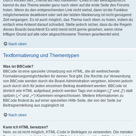
Durch Klicken des „Thema als neu markieren“-Links in der Beitragsansicht
kannst du das Thema wieder ganz nach oben auf die erste Seite des Forums
holen. Wenn du den entsprechenden Link nicht siehst, dann ist die Funktion
möglicherweise deaktiviert oder seit der letzten Markierung ist nicht genügend
Zeit vergangen. Es ist auch möglich, das Thema nach oben zu holen, indem du
einfach eine Antwort darauf schreibst. Stelle jedoch sicher, dass du die Regeln
dieses Boards beachtest! Es wird meist nicht gerne gesehen, wenn ohne
triftigen Grund auf alte oder abgeschlossene Themen geantwortet wird.
Nach oben
Textformatierung und Thementypen
Was ist BBCode?
BBCode ist eine spezielle Umsetzung von HTML, die dir weitreichende
Formatierungsmöglichkeiten für deinen Text gibt. Die Rechte zur Verwendung
von BBCode werden durch die Board-Administration vergeben, können jedoch
auch durch dich für jeden einzelnen Beitrag deaktiviert werden. BBCode ist
ähnlich wie HTML aufgebaut, jedoch werden Tags von eckigen („[“ und „]“) statt
spitzen („<“ und „>“) Klammern eingeschlossen. Weitere Informationen zu
BBCode findest du auf einer speziellen Hilfe-Seite, die von der Seite zur
Beitragserstellung aus zugänglich ist.
Nach oben
Kann ich HTML benutzen?
Nein, es ist nicht möglich, HTML-Code in Beiträgen zu verwenden. Die meisten