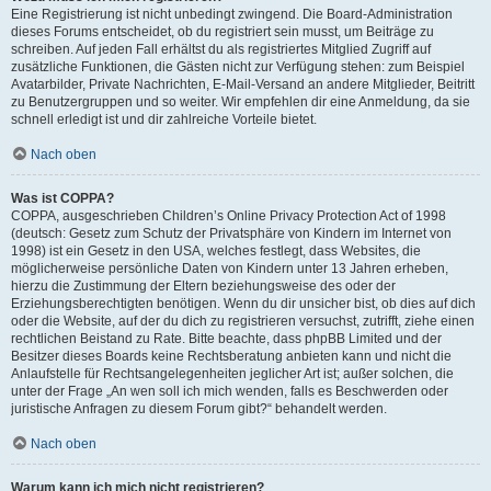
Eine Registrierung ist nicht unbedingt zwingend. Die Board-Administration
dieses Forums entscheidet, ob du registriert sein musst, um Beiträge zu
schreiben. Auf jeden Fall erhältst du als registriertes Mitglied Zugriff auf
zusätzliche Funktionen, die Gästen nicht zur Verfügung stehen: zum Beispiel
Avatarbilder, Private Nachrichten, E-Mail-Versand an andere Mitglieder, Beitritt
zu Benutzergruppen und so weiter. Wir empfehlen dir eine Anmeldung, da sie
schnell erledigt ist und dir zahlreiche Vorteile bietet.
Nach oben
Was ist COPPA?
COPPA, ausgeschrieben Children’s Online Privacy Protection Act of 1998
(deutsch: Gesetz zum Schutz der Privatsphäre von Kindern im Internet von
1998) ist ein Gesetz in den USA, welches festlegt, dass Websites, die
möglicherweise persönliche Daten von Kindern unter 13 Jahren erheben,
hierzu die Zustimmung der Eltern beziehungsweise des oder der
Erziehungsberechtigten benötigen. Wenn du dir unsicher bist, ob dies auf dich
oder die Website, auf der du dich zu registrieren versuchst, zutrifft, ziehe einen
rechtlichen Beistand zu Rate. Bitte beachte, dass phpBB Limited und der
Besitzer dieses Boards keine Rechtsberatung anbieten kann und nicht die
Anlaufstelle für Rechtsangelegenheiten jeglicher Art ist; außer solchen, die
unter der Frage „An wen soll ich mich wenden, falls es Beschwerden oder
juristische Anfragen zu diesem Forum gibt?“ behandelt werden.
Nach oben
Warum kann ich mich nicht registrieren?