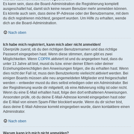
Es kann sein, dass die Board-Administration die Registrierung komplett
ausgeschaltet hat, damit sich keine neuen Benutzer mehr anmelden können.
Es könnte auch sein, dass deine IP-Adresse oder der Benutzername, mit dem
du dich registrieren möchtest, gesperrt wurden. Um Hilfe zu erhalten, wende
dich an die Board-Administration.
Nach oben
Ich habe mich registriert, kann mich aber nicht anmelden!
Überprüfe zuerst, ob du den richtigen Benutzernamen und das richtige
Passwort eingegeben hast. Wenn diese stimmen, dann gibt es zwei
Möglichkeiten. Wenn
COPPA
aktiviert ist und du angegeben hast, dass du
unter 13 Jahre alt bist, musst du bzw. einer deiner Eltern oder deiner
Erziehungsberechtigten den Anweisungen folgen, die du erhalten hast. Wenn
dies nicht der Fall ist, muss dein Benutzerkonto vielleicht aktiviert werden. Bei
einigen Boards müssen alle neu angemeldeten Mitglieder erst freigeschaltet
werden – entweder musst du dies selbst erledigen oder ein Administrator. Bei
der Registrierung wurde dir mitgeteilt, ob eine Aktivierung nötig ist oder nicht.
Wenn du eine E-Mail erhalten hast, folge den dort enthaltenen Anweisungen.
Ansonsten prüfe, ob du deine E-Mail-Adresse korrekt eingegeben hast oder
die E-Mail von einem Spam-Filter blockiert wurde. Wenn du dir sicher bist,
dass deine E-Mail-Adresse korrekt eingegeben wurde, dann kontaktiere einen
Administrator.
Nach oben
Warum kann ich mich nicht anmelden?