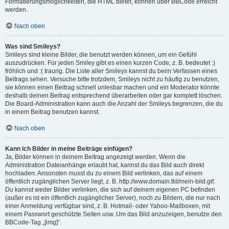
Formatierungsmöglichkeiten, die HTML bietet, können über BBCode erreicht
werden.
Nach oben
Was sind Smileys?
Smileys sind kleine Bilder, die benutzt werden können, um ein Gefühl
auszudrücken. Für jeden Smiley gibt es einen kurzen Code, z. B. bedeutet :)
fröhlich und :( traurig. Die Liste aller Smileys kannst du beim Verfassen eines
Beitrags sehen. Versuche bitte trotzdem, Smileys nicht zu häufig zu benutzen,
sie können einen Beitrag schnell unlesbar machen und ein Moderator könnte
deshalb deinen Beitrag entsprechend überarbeiten oder gar komplett löschen.
Die Board-Administration kann auch die Anzahl der Smileys begrenzen, die du
in einem Beitrag benutzen kannst.
Nach oben
Kann ich Bilder in meine Beiträge einfügen?
Ja, Bilder können in deinem Beitrag angezeigt werden. Wenn die
Administration Dateianhänge erlaubt hat, kannst du das Bild auch direkt
hochladen. Ansonsten musst du zu einem Bild verlinken, das auf einem
öffentlich zugänglichen Server liegt, z. B. http://www.domain.tld/mein-bild.gif.
Du kannst weder Bilder verlinken, die sich auf deinem eigenen PC befinden
(außer es ist ein öffentlich zugänglicher Server), noch zu Bildern, die nur nach
einer Anmeldung verfügbar sind, z. B. Hotmail- oder Yahoo-Mailboxen, mit
einem Passwort geschützte Seiten usw. Um das Bild anzuzeigen, benutze den
BBCode-Tag „[img]“.