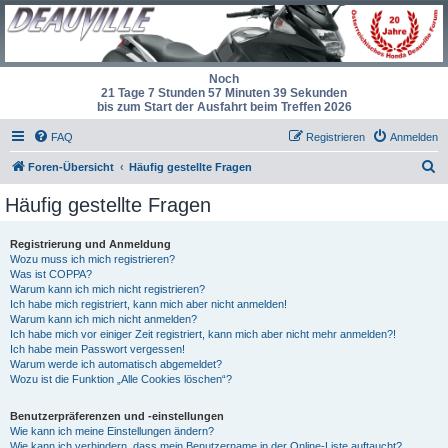
Noch
21 Tage 7 Stunden 57 Minuten 38 Sekunden
bis zum Start der Ausfahrt beim Treffen 2026
FAQ
Registrieren
Anmelden
S
Foren-Übersicht
Häufig gestellte Fragen
u
Häufig gestellte Fragen
c
h
Registrierung und Anmeldung
Wozu muss ich mich registrieren?
e
Was ist COPPA?
Warum kann ich mich nicht registrieren?
Ich habe mich registriert, kann mich aber nicht anmelden!
Warum kann ich mich nicht anmelden?
Ich habe mich vor einiger Zeit registriert, kann mich aber nicht mehr anmelden?!
Ich habe mein Passwort vergessen!
Warum werde ich automatisch abgemeldet?
Wozu ist die Funktion „Alle Cookies löschen“?
Benutzerpräferenzen und -einstellungen
Wie kann ich meine Einstellungen ändern?
Wie kann ich verhindern, dass mein Benutzername in der Online-Liste auftaucht?