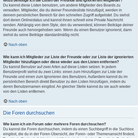
Wozu benötige ich die Listen der Freunde und ignorierten Mitglieder?
Du kannst diese Listen benutzen, um andere Mitglieder des Boards zu
verwalten. Mitglieder, die du deiner Freundesliste hinzufügst, werden in
deinem persönlichen Bereich für den schnellen Zugriff aufgelistet. Du siehst
dort deren Onlinestatus und kannst ihnen schnell eine Private Nachricht
senden. Abhängig von dem Style, den du verwendest, können Beiträge deiner
Freunde auch hervorgehoben sein. Wenn du einen Benutzer ignorierst, dann
siehst du seine Beiträge standardmäßig nicht.
Nach oben
Wie kann ich Mitglieder zur Liste der Freunde oder zur Liste der ignorierten
Mitglieder hinzufügen oder diese wieder aus den Listen entfernen?
Du kannst Benutzer auf zwei Arten auf diese Listen setzen: In jedem
Benutzerprofil siehst du zwei Links: einen zum Hinzufügen zur Liste der
Freunde und einen zum Ignorieren des Benutzers. Außerdem kannst du im
persönlichen Bereich direkt Benutzer zu den Listen hinzufügen, indem du
deren Benutzernamen eingibst. An gleicher Stelle kannst du sie auch wieder
von den Listen entfernen.
Nach oben
Die Foren durchsuchen
Wie kann ich ein Forum oder mehrere Foren durchsuchen?
Du kannst die Foren durchsuchen, indem du einen Suchbegriff in die Suchbox
eingibst, die du in der Foren-Übersicht, der Foren- oder Themenansicht findest.