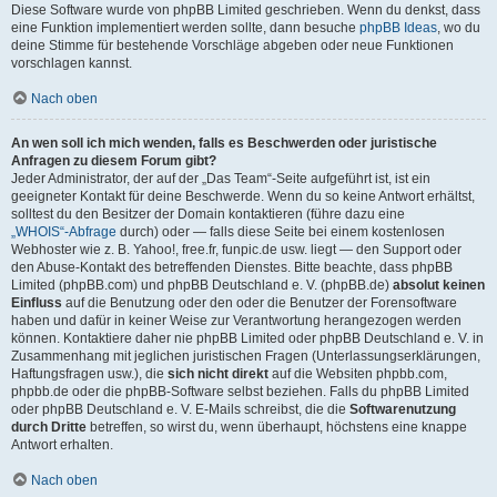
Diese Software wurde von phpBB Limited geschrieben. Wenn du denkst, dass
eine Funktion implementiert werden sollte, dann besuche
phpBB Ideas
, wo du
deine Stimme für bestehende Vorschläge abgeben oder neue Funktionen
vorschlagen kannst.
Nach oben
An wen soll ich mich wenden, falls es Beschwerden oder juristische
Anfragen zu diesem Forum gibt?
Jeder Administrator, der auf der „Das Team“-Seite aufgeführt ist, ist ein
geeigneter Kontakt für deine Beschwerde. Wenn du so keine Antwort erhältst,
solltest du den Besitzer der Domain kontaktieren (führe dazu eine
„WHOIS“-Abfrage
durch) oder — falls diese Seite bei einem kostenlosen
Webhoster wie z. B. Yahoo!, free.fr, funpic.de usw. liegt — den Support oder
den Abuse-Kontakt des betreffenden Dienstes. Bitte beachte, dass phpBB
Limited (phpBB.com) und phpBB Deutschland e. V. (phpBB.de)
absolut keinen
Einfluss
auf die Benutzung oder den oder die Benutzer der Forensoftware
haben und dafür in keiner Weise zur Verantwortung herangezogen werden
können. Kontaktiere daher nie phpBB Limited oder phpBB Deutschland e. V. in
Zusammenhang mit jeglichen juristischen Fragen (Unterlassungserklärungen,
Haftungsfragen usw.), die
sich nicht direkt
auf die Websiten phpbb.com,
phpbb.de oder die phpBB-Software selbst beziehen. Falls du phpBB Limited
oder phpBB Deutschland e. V. E-Mails schreibst, die die
Softwarenutzung
durch Dritte
betreffen, so wirst du, wenn überhaupt, höchstens eine knappe
Antwort erhalten.
Nach oben