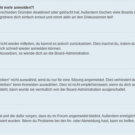
icht mehr anmelden?!
erschieden Gründen deaktiviert oder gelöscht hat. Außerdem löschen viele Boards r
triere dich einfach erneut und nimm aktiv an den Diskussionen teil!
 nicht wieder mitteilen, du kannst es jedoch zurücksetzen. Dies machst du, indem 
 dich schnell wieder anmelden können.
ückzusetzen, so wende dich an die Board-Administration.
en“ nicht auswählst, wirst du nur für eine Sitzung angemeldet. Dies verhindert 
leiben“ beim Anmelden auswählen. Dies ist nicht empfehlenswert, wenn du dich an
 steht, dann wurde sie vermutlich von der Board-Administration ausgeschaltet.
 hat und die dafür sorgen, dass du im Forum angemeldet bleibst. Außerdem ermögli
tiviert wurden. Wenn du Probleme bei der An- oder Abmeldung hast, kann es helfen