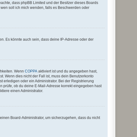
te beachte, dass phpBB Limited und der Besitzer dieses Boards
An wen soll ich mich wenden, falls es Beschwerden oder
en. Es könnte auch sein, dass deine IP-Adresse oder der
ichkeiten. Wenn
COPPA
aktiviert ist und du angegeben hast,
st. Wenn dies nicht der Fall ist, muss dein Benutzerkonto
t erledigen oder ein Administrator. Bei der Registrierung
ten prüfe, ob du deine E-Mail-Adresse korrekt eingegeben hast
tiere einen Administrator.
n einen Board-Administrator, um sicherzugehen, dass du nicht