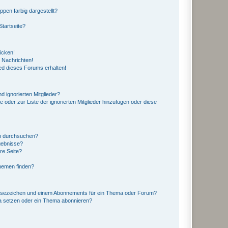
en farbig dargestellt?
tartseite?
icken!
 Nachrichten!
ed dieses Forums erhalten!
d ignorierten Mitglieder?
e oder zur Liste der ignorierten Mitglieder hinzufügen oder diese
en durchsuchen?
gebnisse?
re Seite?
hemen finden?
esezeichen und einem Abonnements für ein Thema oder Forum?
a setzen oder ein Thema abonnieren?