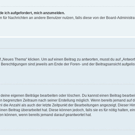
rde ich aufgefordert, mich anzumelden.
ion für Nachrichten an andere Benutzer nutzen, falls diese von der Board-Administ
„Neues Thema“ klicken. Um auf einen Beitrag zu antworten, musst du auf „Antworte
e Berechtigungen sind jeweils am Ende der Foren- und der Beitragsansicht aufgeliste
r deine eigenen Beiträge bearbeiten oder löschen. Du kannst einen Beitrag bearbe
inen begrenzten Zeitraum nach seiner Erstellung möglich. Wenn bereits jemand auf de
 die Anzahl als auch der letzte Zeitpunkt der Bearbeitungen angezeigt. Dieser Hi
en Beitrag überarbeitet hat. Diese können jedoch, falls sie es für nötig halten, ei
hen können, wenn bereits jemand darauf geantwortet hat.