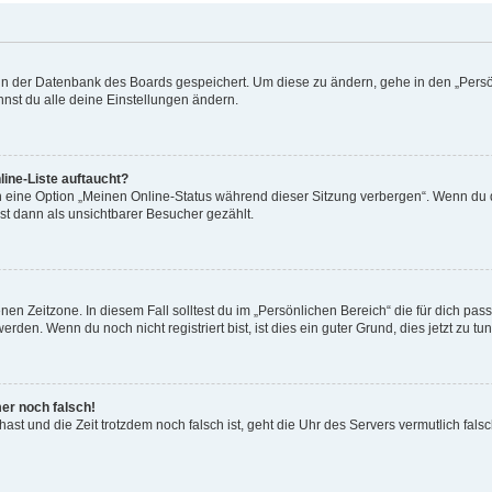
n in der Datenbank des Boards gespeichert. Um diese zu ändern, gehe in den „Persö
nst du alle deine Einstellungen ändern.
ine-Liste auftaucht?
n eine Option „Meinen Online-Status während dieser Sitzung verbergen“. Wenn du d
st dann als unsichtbarer Besucher gezählt.
en Zeitzone. In diesem Fall solltest du im „Persönlichen Bereich“ die für dich passe
den. Wenn du noch nicht registriert bist, ist dies ein guter Grund, dies jetzt zu tun
mer noch falsch!
t hast und die Zeit trotzdem noch falsch ist, geht die Uhr des Servers vermutlich fal