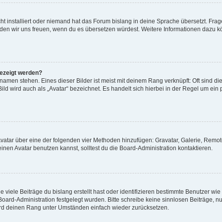
t installiert oder niemand hat das Forum bislang in deine Sprache übersetzt. Frag
, würden wir uns freuen, wenn du es übersetzen würdest. Weitere Informationen dazu
gezeigt werden?
amen stehen. Eines dieser Bilder ist meist mit deinem Rang verknüpft: Oft sind di
ld wird auch als „Avatar“ bezeichnet. Es handelt sich hierbei in der Regel um ein
 Avatar über eine der folgenden vier Methoden hinzufügen: Gravatar, Galerie, Rem
en Avatar benutzen kannst, solltest du die Board-Administration kontaktieren.
viele Beiträge du bislang erstellt hast oder identifizieren bestimmte Benutzer w
 Board-Administration festgelegt wurden. Bitte schreibe keine sinnlosen Beiträge
wird deinen Rang unter Umständen einfach wieder zurücksetzen.