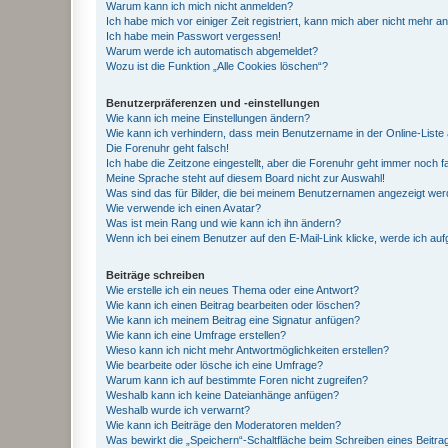
Warum kann ich mich nicht anmelden?
Ich habe mich vor einiger Zeit registriert, kann mich aber nicht mehr 
Ich habe mein Passwort vergessen!
Warum werde ich automatisch abgemeldet?
Wozu ist die Funktion „Alle Cookies löschen“?
Benutzerpräferenzen und -einstellungen
Wie kann ich meine Einstellungen ändern?
Wie kann ich verhindern, dass mein Benutzername in der Online-Liste 
Die Forenuhr geht falsch!
Ich habe die Zeitzone eingestellt, aber die Forenuhr geht immer noch f
Meine Sprache steht auf diesem Board nicht zur Auswahl!
Was sind das für Bilder, die bei meinem Benutzernamen angezeigt we
Wie verwende ich einen Avatar?
Was ist mein Rang und wie kann ich ihn ändern?
Wenn ich bei einem Benutzer auf den E-Mail-Link klicke, werde ich au
Beiträge schreiben
Wie erstelle ich ein neues Thema oder eine Antwort?
Wie kann ich einen Beitrag bearbeiten oder löschen?
Wie kann ich meinem Beitrag eine Signatur anfügen?
Wie kann ich eine Umfrage erstellen?
Wieso kann ich nicht mehr Antwortmöglichkeiten erstellen?
Wie bearbeite oder lösche ich eine Umfrage?
Warum kann ich auf bestimmte Foren nicht zugreifen?
Weshalb kann ich keine Dateianhänge anfügen?
Weshalb wurde ich verwarnt?
Wie kann ich Beiträge den Moderatoren melden?
Was bewirkt die „Speichern“-Schaltfläche beim Schreiben eines Beitra