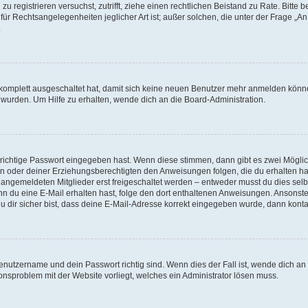
h zu registrieren versuchst, zutrifft, ziehe einen rechtlichen Beistand zu Rate. Bit
für Rechtsangelegenheiten jeglicher Art ist; außer solchen, die unter der Frage „
.
g komplett ausgeschaltet hat, damit sich keine neuen Benutzer mehr anmelden könn
 wurden. Um Hilfe zu erhalten, wende dich an die Board-Administration.
 richtige Passwort eingegeben hast. Wenn diese stimmen, dann gibt es zwei Mögl
tern oder deiner Erziehungsberechtigten den Anweisungen folgen, die du erhalten ha
u angemeldeten Mitglieder erst freigeschaltet werden – entweder musst du dies selbs
. Wenn du eine E-Mail erhalten hast, folge den dort enthaltenen Anweisungen. Ansons
 dir sicher bist, dass deine E-Mail-Adresse korrekt eingegeben wurde, dann kontak
Benutzername und dein Passwort richtig sind. Wenn dies der Fall ist, wende dich a
ionsproblem mit der Website vorliegt, welches ein Administrator lösen muss.