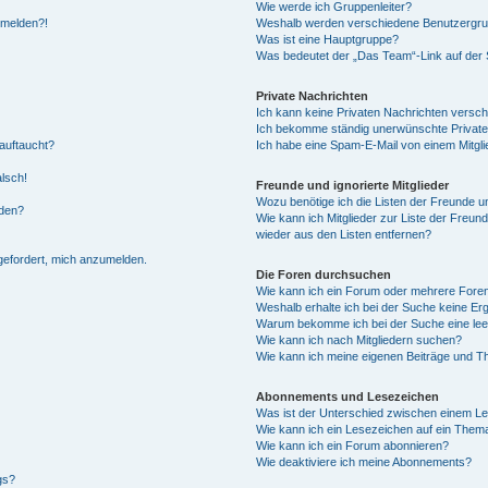
Wie werde ich Gruppenleiter?
anmelden?!
Weshalb werden verschiedene Benutzergrupp
Was ist eine Hauptgruppe?
Was bedeutet der „Das Team“-Link auf der S
Private Nachrichten
Ich kann keine Privaten Nachrichten versch
Ich bekomme ständig unerwünschte Private
auftaucht?
Ich habe eine Spam-E-Mail von einem Mitgli
alsch!
Freunde und ignorierte Mitglieder
Wozu benötige ich die Listen der Freunde un
rden?
Wie kann ich Mitglieder zur Liste der Freund
wieder aus den Listen entfernen?
fgefordert, mich anzumelden.
Die Foren durchsuchen
Wie kann ich ein Forum oder mehrere For
Weshalb erhalte ich bei der Suche keine Er
Warum bekomme ich bei der Suche eine lee
Wie kann ich nach Mitgliedern suchen?
Wie kann ich meine eigenen Beiträge und T
Abonnements und Lesezeichen
Was ist der Unterschied zwischen einem L
Wie kann ich ein Lesezeichen auf ein Them
Wie kann ich ein Forum abonnieren?
Wie deaktiviere ich meine Abonnements?
gs?