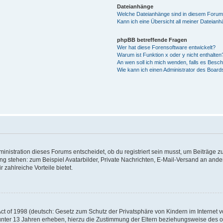
Dateianhänge
Welche Dateianhänge sind in diesem Forum
Kann ich eine Übersicht all meiner Dateian
phpBB betreffende Fragen
Wer hat diese Forensoftware entwickelt?
Warum ist Funktion x oder y nicht enthalten
An wen soll ich mich wenden, falls es Besc
Wie kann ich einen Administrator des Board
istration dieses Forums entscheidet, ob du registriert sein musst, um Beiträge zu s
ung stehen: zum Beispiel Avatarbilder, Private Nachrichten, E-Mail-Versand an ander
 zahlreiche Vorteile bietet.
t of 1998 (deutsch: Gesetz zum Schutz der Privatsphäre von Kindern im Internet vo
unter 13 Jahren erheben, hierzu die Zustimmung der Eltern beziehungsweise des o