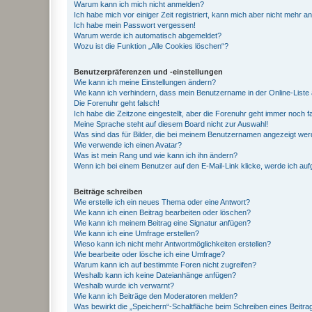
Warum kann ich mich nicht anmelden?
Ich habe mich vor einiger Zeit registriert, kann mich aber nicht mehr 
Ich habe mein Passwort vergessen!
Warum werde ich automatisch abgemeldet?
Wozu ist die Funktion „Alle Cookies löschen“?
Benutzerpräferenzen und -einstellungen
Wie kann ich meine Einstellungen ändern?
Wie kann ich verhindern, dass mein Benutzername in der Online-Liste 
Die Forenuhr geht falsch!
Ich habe die Zeitzone eingestellt, aber die Forenuhr geht immer noch f
Meine Sprache steht auf diesem Board nicht zur Auswahl!
Was sind das für Bilder, die bei meinem Benutzernamen angezeigt we
Wie verwende ich einen Avatar?
Was ist mein Rang und wie kann ich ihn ändern?
Wenn ich bei einem Benutzer auf den E-Mail-Link klicke, werde ich au
Beiträge schreiben
Wie erstelle ich ein neues Thema oder eine Antwort?
Wie kann ich einen Beitrag bearbeiten oder löschen?
Wie kann ich meinem Beitrag eine Signatur anfügen?
Wie kann ich eine Umfrage erstellen?
Wieso kann ich nicht mehr Antwortmöglichkeiten erstellen?
Wie bearbeite oder lösche ich eine Umfrage?
Warum kann ich auf bestimmte Foren nicht zugreifen?
Weshalb kann ich keine Dateianhänge anfügen?
Weshalb wurde ich verwarnt?
Wie kann ich Beiträge den Moderatoren melden?
Was bewirkt die „Speichern“-Schaltfläche beim Schreiben eines Beitra