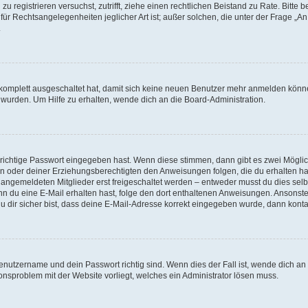
h zu registrieren versuchst, zutrifft, ziehe einen rechtlichen Beistand zu Rate. Bit
für Rechtsangelegenheiten jeglicher Art ist; außer solchen, die unter der Frage „
.
g komplett ausgeschaltet hat, damit sich keine neuen Benutzer mehr anmelden könn
 wurden. Um Hilfe zu erhalten, wende dich an die Board-Administration.
 richtige Passwort eingegeben hast. Wenn diese stimmen, dann gibt es zwei Mögl
tern oder deiner Erziehungsberechtigten den Anweisungen folgen, die du erhalten ha
u angemeldeten Mitglieder erst freigeschaltet werden – entweder musst du dies selbs
. Wenn du eine E-Mail erhalten hast, folge den dort enthaltenen Anweisungen. Ansons
 dir sicher bist, dass deine E-Mail-Adresse korrekt eingegeben wurde, dann kontak
Benutzername und dein Passwort richtig sind. Wenn dies der Fall ist, wende dich a
ionsproblem mit der Website vorliegt, welches ein Administrator lösen muss.