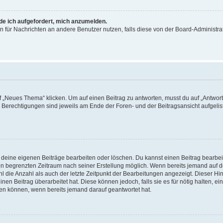
rde ich aufgefordert, mich anzumelden.
ion für Nachrichten an andere Benutzer nutzen, falls diese von der Board-Administ
„Neues Thema“ klicken. Um auf einen Beitrag zu antworten, musst du auf „Antworte
e Berechtigungen sind jeweils am Ende der Foren- und der Beitragsansicht aufgeliste
r deine eigenen Beiträge bearbeiten oder löschen. Du kannst einen Beitrag bearbe
inen begrenzten Zeitraum nach seiner Erstellung möglich. Wenn bereits jemand auf de
 die Anzahl als auch der letzte Zeitpunkt der Bearbeitungen angezeigt. Dieser Hi
en Beitrag überarbeitet hat. Diese können jedoch, falls sie es für nötig halten, ei
hen können, wenn bereits jemand darauf geantwortet hat.