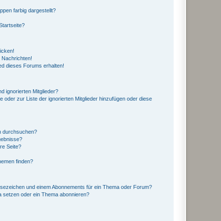
en farbig dargestellt?
tartseite?
icken!
 Nachrichten!
ed dieses Forums erhalten!
d ignorierten Mitglieder?
e oder zur Liste der ignorierten Mitglieder hinzufügen oder diese
en durchsuchen?
gebnisse?
re Seite?
hemen finden?
esezeichen und einem Abonnements für ein Thema oder Forum?
a setzen oder ein Thema abonnieren?