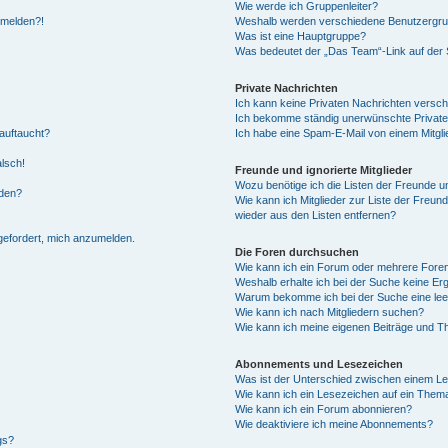
Wie werde ich Gruppenleiter?
anmelden?!
Weshalb werden verschiedene Benutzergrupp
Was ist eine Hauptgruppe?
Was bedeutet der „Das Team“-Link auf der S
Private Nachrichten
Ich kann keine Privaten Nachrichten versch
Ich bekomme ständig unerwünschte Private
auftaucht?
Ich habe eine Spam-E-Mail von einem Mitgli
alsch!
Freunde und ignorierte Mitglieder
Wozu benötige ich die Listen der Freunde un
rden?
Wie kann ich Mitglieder zur Liste der Freund
wieder aus den Listen entfernen?
fgefordert, mich anzumelden.
Die Foren durchsuchen
Wie kann ich ein Forum oder mehrere For
Weshalb erhalte ich bei der Suche keine Er
Warum bekomme ich bei der Suche eine lee
Wie kann ich nach Mitgliedern suchen?
Wie kann ich meine eigenen Beiträge und T
Abonnements und Lesezeichen
Was ist der Unterschied zwischen einem L
Wie kann ich ein Lesezeichen auf ein Them
Wie kann ich ein Forum abonnieren?
Wie deaktiviere ich meine Abonnements?
gs?