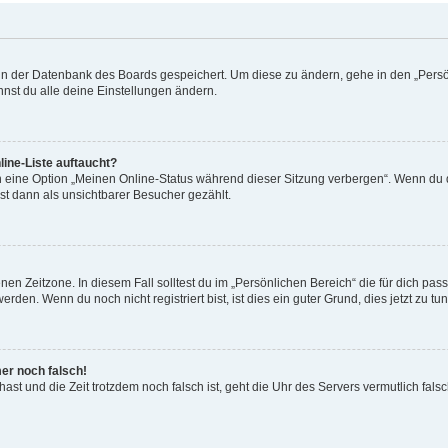
n in der Datenbank des Boards gespeichert. Um diese zu ändern, gehe in den „Persö
nst du alle deine Einstellungen ändern.
ine-Liste auftaucht?
n eine Option „Meinen Online-Status während dieser Sitzung verbergen“. Wenn du d
st dann als unsichtbarer Besucher gezählt.
en Zeitzone. In diesem Fall solltest du im „Persönlichen Bereich“ die für dich passe
den. Wenn du noch nicht registriert bist, ist dies ein guter Grund, dies jetzt zu tun
mer noch falsch!
t hast und die Zeit trotzdem noch falsch ist, geht die Uhr des Servers vermutlich fal