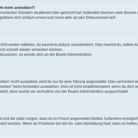
icht mehr anmelden?!
erschieden Gründen deaktiviert oder gelöscht hat. Außerdem löschen viele Boards r
triere dich einfach erneut und nimm aktiv an den Diskussionen teil!
 nicht wieder mitteilen, du kannst es jedoch zurücksetzen. Dies machst du, indem 
 dich schnell wieder anmelden können.
ückzusetzen, so wende dich an die Board-Administration.
en“ nicht auswählst, wirst du nur für eine Sitzung angemeldet. Dies verhindert 
leiben“ beim Anmelden auswählen. Dies ist nicht empfehlenswert, wenn du dich an
 steht, dann wurde sie vermutlich von der Board-Administration ausgeschaltet.
 hat und die dafür sorgen, dass du im Forum angemeldet bleibst. Außerdem ermögli
tiviert wurden. Wenn du Probleme bei der An- oder Abmeldung hast, kann es helfen