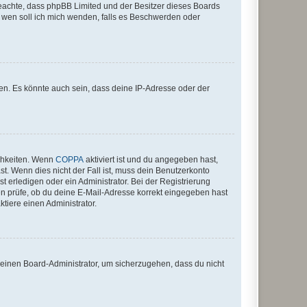
te beachte, dass phpBB Limited und der Besitzer dieses Boards
An wen soll ich mich wenden, falls es Beschwerden oder
en. Es könnte auch sein, dass deine IP-Adresse oder der
ichkeiten. Wenn
COPPA
aktiviert ist und du angegeben hast,
st. Wenn dies nicht der Fall ist, muss dein Benutzerkonto
t erledigen oder ein Administrator. Bei der Registrierung
ten prüfe, ob du deine E-Mail-Adresse korrekt eingegeben hast
tiere einen Administrator.
n einen Board-Administrator, um sicherzugehen, dass du nicht