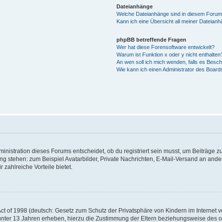
Dateianhänge
Welche Dateianhänge sind in diesem Forum
Kann ich eine Übersicht all meiner Dateian
phpBB betreffende Fragen
Wer hat diese Forensoftware entwickelt?
Warum ist Funktion x oder y nicht enthalten
An wen soll ich mich wenden, falls es Besc
Wie kann ich einen Administrator des Board
istration dieses Forums entscheidet, ob du registriert sein musst, um Beiträge zu s
ung stehen: zum Beispiel Avatarbilder, Private Nachrichten, E-Mail-Versand an ander
 zahlreiche Vorteile bietet.
t of 1998 (deutsch: Gesetz zum Schutz der Privatsphäre von Kindern im Internet vo
unter 13 Jahren erheben, hierzu die Zustimmung der Eltern beziehungsweise des o