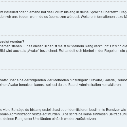
t installiert oder niemand hat das Forum bislang in deine Sprache übersetzt. Frag
, würden wir uns freuen, wenn du es übersetzen würdest. Weitere Informationen dazu
gezeigt werden?
amen stehen. Eines dieser Bilder ist meist mit deinem Rang verknüpft: Oft sind di
ld wird auch als „Avatar“ bezeichnet. Es handelt sich hierbei in der Regel um ein
 Avatar über eine der folgenden vier Methoden hinzufügen: Gravatar, Galerie, Rem
en Avatar benutzen kannst, solltest du die Board-Administration kontaktieren.
viele Beiträge du bislang erstellt hast oder identifizieren bestimmte Benutzer w
 Board-Administration festgelegt wurden. Bitte schreibe keine sinnlosen Beiträge
wird deinen Rang unter Umständen einfach wieder zurücksetzen.