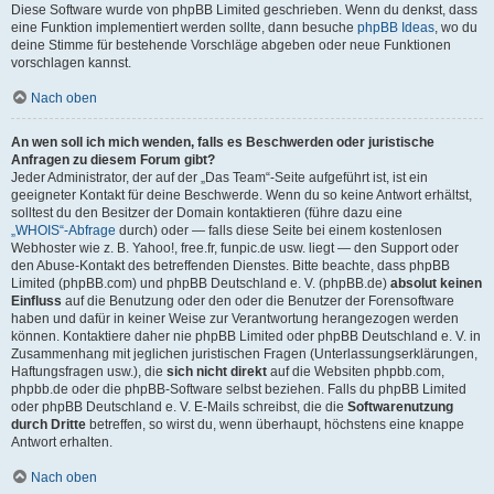
Diese Software wurde von phpBB Limited geschrieben. Wenn du denkst, dass
eine Funktion implementiert werden sollte, dann besuche
phpBB Ideas
, wo du
deine Stimme für bestehende Vorschläge abgeben oder neue Funktionen
vorschlagen kannst.
Nach oben
An wen soll ich mich wenden, falls es Beschwerden oder juristische
Anfragen zu diesem Forum gibt?
Jeder Administrator, der auf der „Das Team“-Seite aufgeführt ist, ist ein
geeigneter Kontakt für deine Beschwerde. Wenn du so keine Antwort erhältst,
solltest du den Besitzer der Domain kontaktieren (führe dazu eine
„WHOIS“-Abfrage
durch) oder — falls diese Seite bei einem kostenlosen
Webhoster wie z. B. Yahoo!, free.fr, funpic.de usw. liegt — den Support oder
den Abuse-Kontakt des betreffenden Dienstes. Bitte beachte, dass phpBB
Limited (phpBB.com) und phpBB Deutschland e. V. (phpBB.de)
absolut keinen
Einfluss
auf die Benutzung oder den oder die Benutzer der Forensoftware
haben und dafür in keiner Weise zur Verantwortung herangezogen werden
können. Kontaktiere daher nie phpBB Limited oder phpBB Deutschland e. V. in
Zusammenhang mit jeglichen juristischen Fragen (Unterlassungserklärungen,
Haftungsfragen usw.), die
sich nicht direkt
auf die Websiten phpbb.com,
phpbb.de oder die phpBB-Software selbst beziehen. Falls du phpBB Limited
oder phpBB Deutschland e. V. E-Mails schreibst, die die
Softwarenutzung
durch Dritte
betreffen, so wirst du, wenn überhaupt, höchstens eine knappe
Antwort erhalten.
Nach oben