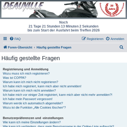
Noch
21 Tage 21 Stunden 13 Minuten 1 Sekunde
bis zum Start der Ausfahrt beim Treffen 2026
FAQ
Registrieren
Anmelden
S
Foren-Übersicht
Häufig gestellte Fragen
u
Häufig gestellte Fragen
c
h
Registrierung und Anmeldung
Wozu muss ich mich registrieren?
e
Was ist COPPA?
Warum kann ich mich nicht registrieren?
Ich habe mich registriert, kann mich aber nicht anmelden!
Warum kann ich mich nicht anmelden?
Ich habe mich vor einiger Zeit registriert, kann mich aber nicht mehr anmelden?!
Ich habe mein Passwort vergessen!
Warum werde ich automatisch abgemeldet?
Wozu ist die Funktion „Alle Cookies löschen“?
Benutzerpräferenzen und -einstellungen
Wie kann ich meine Einstellungen ändern?
Wie kann ich verhindern, dass mein Benutzername in der Online-Liste auftaucht?