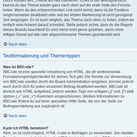
Durch Klicken des „Thema als neu markieren“-Links in der Beitragsansicht
kannst du das Thema wieder ganz nach oben auf die erste Seite des Forums
holen. Wenn du den entsprechenden Link nicht siehst, dann ist die Funktion
möglicherweise deaktiviert oder seit der letzten Markierung ist nicht genügend
Zeit vergangen. Es ist auch möglich, das Thema nach oben zu holen, indem du
einfach eine Antwort darauf schreibst. Stelle jedoch sicher, dass du die Regeln
dieses Boards beachtest! Es wird meist nicht gerne gesehen, wenn ohne
triftigen Grund auf alte oder abgeschlossene Themen geantwortet wird.
Nach oben
Textformatierung und Thementypen
Was ist BBCode?
BBCode ist eine spezielle Umsetzung von HTML, die dir weitreichende
Formatierungsmöglichkeiten für deinen Text gibt. Die Rechte zur Verwendung
von BBCode werden durch die Board-Administration vergeben, können jedoch
auch durch dich für jeden einzelnen Beitrag deaktiviert werden. BBCode ist
ähnlich wie HTML aufgebaut, jedoch werden Tags von eckigen („[“ und „]“) statt
spitzen („<“ und „>“) Klammern eingeschlossen. Weitere Informationen zu
BBCode findest du auf einer speziellen Hilfe-Seite, die von der Seite zur
Beitragserstellung aus zugänglich ist.
Nach oben
Kann ich HTML benutzen?
Nein, es ist nicht möglich, HTML-Code in Beiträgen zu verwenden. Die meisten