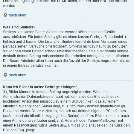
Formatierungsmöglichkeiten, die HTML bietet, können über BBCode erreicht
werden.
Nach oben
Was sind Smileys?
Smileys sind kleine Bilder, die benutzt werden können, um ein Gefühl
auszudrücken. Für jeden Smiley gibt es einen kurzen Code, z. B. bedeutet :)
fröhlich und :( traurig. Die Liste aller Smileys kannst du beim Verfassen eines
Beitrags sehen. Versuche bitte trotzdem, Smileys nicht zu häufig zu benutzen,
sie können einen Beitrag schnell unlesbar machen und ein Moderator könnte
deshalb deinen Beitrag entsprechend überarbeiten oder gar komplett löschen.
Die Board-Administration kann auch die Anzahl der Smileys begrenzen, die du
in einem Beitrag benutzen kannst.
Nach oben
Kann ich Bilder in meine Beiträge einfügen?
Ja, Bilder können in deinem Beitrag angezeigt werden. Wenn die
Administration Dateianhänge erlaubt hat, kannst du das Bild auch direkt
hochladen. Ansonsten musst du zu einem Bild verlinken, das auf einem
öffentlich zugänglichen Server liegt, z. B. http://www.domain.tld/mein-bild.gif.
Du kannst weder Bilder verlinken, die sich auf deinem eigenen PC befinden
(außer es ist ein öffentlich zugänglicher Server), noch zu Bildern, die nur nach
einer Anmeldung verfügbar sind, z. B. Hotmail- oder Yahoo-Mailboxen, mit
einem Passwort geschützte Seiten usw. Um das Bild anzuzeigen, benutze den
BBCode-Tag „[img]“.