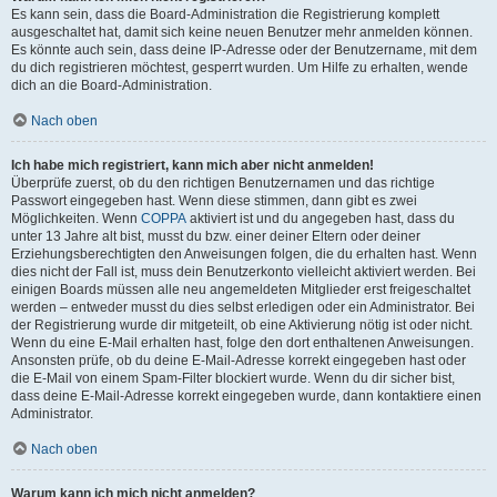
Es kann sein, dass die Board-Administration die Registrierung komplett
ausgeschaltet hat, damit sich keine neuen Benutzer mehr anmelden können.
Es könnte auch sein, dass deine IP-Adresse oder der Benutzername, mit dem
du dich registrieren möchtest, gesperrt wurden. Um Hilfe zu erhalten, wende
dich an die Board-Administration.
Nach oben
Ich habe mich registriert, kann mich aber nicht anmelden!
Überprüfe zuerst, ob du den richtigen Benutzernamen und das richtige
Passwort eingegeben hast. Wenn diese stimmen, dann gibt es zwei
Möglichkeiten. Wenn
COPPA
aktiviert ist und du angegeben hast, dass du
unter 13 Jahre alt bist, musst du bzw. einer deiner Eltern oder deiner
Erziehungsberechtigten den Anweisungen folgen, die du erhalten hast. Wenn
dies nicht der Fall ist, muss dein Benutzerkonto vielleicht aktiviert werden. Bei
einigen Boards müssen alle neu angemeldeten Mitglieder erst freigeschaltet
werden – entweder musst du dies selbst erledigen oder ein Administrator. Bei
der Registrierung wurde dir mitgeteilt, ob eine Aktivierung nötig ist oder nicht.
Wenn du eine E-Mail erhalten hast, folge den dort enthaltenen Anweisungen.
Ansonsten prüfe, ob du deine E-Mail-Adresse korrekt eingegeben hast oder
die E-Mail von einem Spam-Filter blockiert wurde. Wenn du dir sicher bist,
dass deine E-Mail-Adresse korrekt eingegeben wurde, dann kontaktiere einen
Administrator.
Nach oben
Warum kann ich mich nicht anmelden?