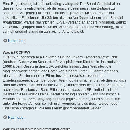
Eine Registrierung ist nicht unbedingt zwingend. Die Board-Administration
dieses Forums entscheidet, ob du registriert sein musst, um Beiträge zu
schreiben. Auf jeden Fall erhältst du als registriertes Mitglied Zugriff auf
zusätzliche Funktionen, die Gästen nicht zur Verfügung stehen: zum Beispiel
Avatarbilder, Private Nachrichten, E-Mail-Versand an andere Mitglieder, Beitritt
zu Benutzergruppen und so weiter. Wir empfehlen dir eine Anmeldung, da sie
schnell erledigt ist und dir zahlreiche Vorteile bietet.
Nach oben
Was ist COPPA?
COPPA, ausgeschrieben Children’s Online Privacy Protection Act of 1998
(deutsch: Gesetz zum Schutz der Privatsphäre von Kindern im Internet von
1998) ist ein Gesetz in den USA, welches festlegt, dass Websites, die
möglicherweise persönliche Daten von Kindern unter 13 Jahren erheben,
hierzu die Zustimmung der Eltern beziehungsweise des oder der
Erziehungsberechtigten benötigen. Wenn du dir unsicher bist, ob dies auf dich
oder die Website, auf der du dich zu registrieren versuchst, zutrifft, ziehe einen
rechtlichen Beistand zu Rate. Bitte beachte, dass phpBB Limited und der
Besitzer dieses Boards keine Rechtsberatung anbieten kann und nicht die
Anlaufstelle für Rechtsangelegenheiten jeglicher Art ist; außer solchen, die
unter der Frage „An wen soll ich mich wenden, falls es Beschwerden oder
juristische Anfragen zu diesem Forum gibt?“ behandelt werden.
Nach oben
Warum kann ich mich nicht registrieren?