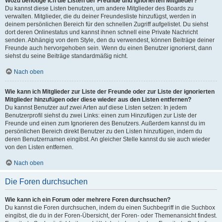
Wozu benötige ich die Listen der Freunde und ignorierten Mitglieder?
Du kannst diese Listen benutzen, um andere Mitglieder des Boards zu
verwalten. Mitglieder, die du deiner Freundesliste hinzufügst, werden in
deinem persönlichen Bereich für den schnellen Zugriff aufgelistet. Du siehst
dort deren Onlinestatus und kannst ihnen schnell eine Private Nachricht
senden. Abhängig von dem Style, den du verwendest, können Beiträge deiner
Freunde auch hervorgehoben sein. Wenn du einen Benutzer ignorierst, dann
siehst du seine Beiträge standardmäßig nicht.
Nach oben
Wie kann ich Mitglieder zur Liste der Freunde oder zur Liste der ignorierten
Mitglieder hinzufügen oder diese wieder aus den Listen entfernen?
Du kannst Benutzer auf zwei Arten auf diese Listen setzen: In jedem
Benutzerprofil siehst du zwei Links: einen zum Hinzufügen zur Liste der
Freunde und einen zum Ignorieren des Benutzers. Außerdem kannst du im
persönlichen Bereich direkt Benutzer zu den Listen hinzufügen, indem du
deren Benutzernamen eingibst. An gleicher Stelle kannst du sie auch wieder
von den Listen entfernen.
Nach oben
Die Foren durchsuchen
Wie kann ich ein Forum oder mehrere Foren durchsuchen?
Du kannst die Foren durchsuchen, indem du einen Suchbegriff in die Suchbox
eingibst, die du in der Foren-Übersicht, der Foren- oder Themenansicht findest.