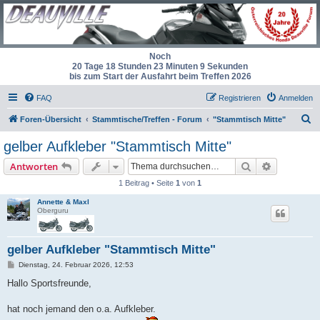
Noch
20 Tage 18 Stunden 23 Minuten 9 Sekunden
bis zum Start der Ausfahrt beim Treffen 2026
FAQ
Registrieren
Anmelden
S
Foren-Übersicht
Stammtische/Treffen - Forum
"Stammtisch Mitte"
u
gelber Aufkleber "Stammtisch Mitte"
c
Suche
Erweiterte
Antworten
h
1 Beitrag • Seite
1
von
1
e
Annette & Maxl
Oberguru
gelber Aufkleber "Stammtisch Mitte"
B
Dienstag, 24. Februar 2026, 12:53
e
i
Hallo Sportsfreunde,
t
r
a
hat noch jemand den o.a. Aufkleber.
g