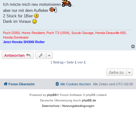
Ich möcte mich neu motorisieren
,
aber nur mit dem Aufleber
2 Stück für 1Bier
Dank im Voraus
Puch DS50, Horex Resident, Puch T3 (1934), Suzuki Savage, Honda Deauville 650,
Honda Dominator
Jetzt Honda SH300i Roller
Antworten
1 Beitrag • Seite
1
von
1
Gehe zu
Foren-Übersicht
Alle Cookies löschen
Alle Zeiten sind
UTC+02:00
Powered by
phpBB
® Forum Software © phpBB Limited
Deutsche Übersetzung durch
phpBB.de
Datenschutz
|
Nutzungsbedingungen