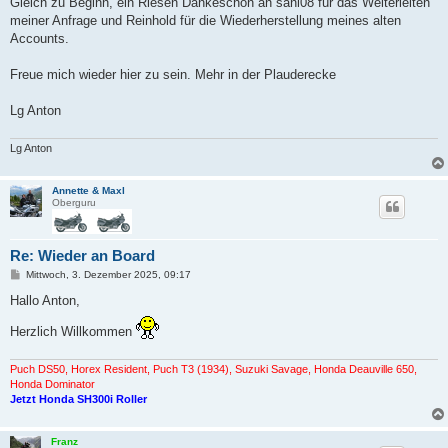
Gleich zu Beginn, ein Riesen Dankeschön an sani08 für das Weiterleiten
meiner Anfrage und Reinhold für die Wiederherstellung meines alten
Accounts.
Freue mich wieder hier zu sein. Mehr in der Plauderecke
Lg Anton
Lg Anton
Annette & Maxl
Oberguru
Re: Wieder an Board
B
Mittwoch, 3. Dezember 2025, 09:17
e
i
Hallo Anton,
t
r
Herzlich Willkommen
a
g
Puch DS50, Horex Resident, Puch T3 (1934), Suzuki Savage, Honda Deauville 650,
Honda Dominator
Jetzt Honda SH300i Roller
Franz