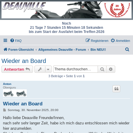
Noch
21 Tage 7 Stunden 15 Minuten 18 Sekunden
bis zum Start der Ausfahrt beim Treffen 2026
FAQ
Registrieren
Anmelden
S
Foren-Übersicht
Allgemeines Deauville - Forum
Bin NEU!!
u
Wieder an Board
c
Suche
Erweiterte
Antworten
h
3 Beiträge • Seite
1
von
1
e
Anton
Oberguru
Wieder an Board
B
Sonntag, 30. November 2025, 20:00
e
i
Hallo liebe Deauville Freunde/Innen,
t
nach sehr sehr langer Zeit, habe ich mich dazu entschlossen mich wieder
r
a
hier anzumelden.
g