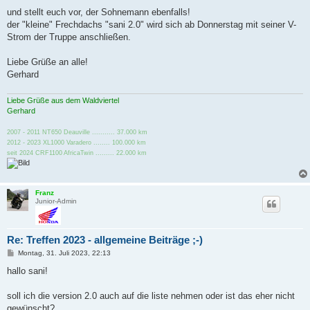
a
g
und stellt euch vor, der Sohnemann ebenfalls!
der "kleine" Frechdachs "sani 2.0" wird sich ab Donnerstag mit seiner V-
Strom der Truppe anschließen.
Liebe Grüße an alle!
Gerhard
Liebe Grüße aus dem Waldviertel
Gerhard
2007 - 2011 NT650 Deauville ........... 37.000 km
2012 - 2023 XL1000 Varadero ........ 100.000 km
seit 2024 CRF1100 AfricaTwin ......... 22.000 km
Franz
Junior-Admin
Re: Treffen 2023 - allgemeine Beiträge ;-)
B
Montag, 31. Juli 2023, 22:13
e
i
hallo sani!
t
r
a
soll ich die version 2.0 auch auf die liste nehmen oder ist das eher nicht
g
gewünscht?