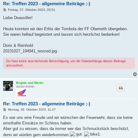
Re: Treffen 2023 - allgemeine Beiträge ;-)
B
Freitag, 27. Oktober 2023, 20:51
e
i
Liebe Deauviller!
t
r
a
Heute konnten wir den Erlös der Tombola der FF Oberreith übergeben.
g
Sie waren hellauf begeistert und lassen sich herzlichst bedanken!
Doris & Reinhold
20231027_194941_resized.jpg
Du hast keine ausreichende Berechtigung, um die Dateianhänge dieses Beitrags
anzusehen.
Brigitte und Martin
Junior-Admin
Re: Treffen 2023 - allgemeine Beiträge ;-)
B
Montag, 30. Oktober 2023, 11:27
e
i
Es war uns eine Freude und wir wünschen der Feuerwehr, dass sie keine
t
ernsthafte Einsätze im Schloss haben.
r
a
Aber gut zu wissen, dass da immer wer das Schmuckstück beschützt,
g
denn wir würden gern wiederkommen