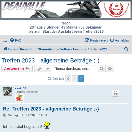
Noch
20 Tage 8 Stunden 43 Minuten 57 Sekunden
bis zum Start der Ausfahrt beim Treffen 2026
FAQ
Registrieren
Anmelden
S
Foren-Übersicht
Stammtische/Treffen - Forum
Treffen 2023
u
Treffen 2023 - allgemeine Beiträge ;-)
c
Suche
Erweiterte
Antworten
h
e
1
2
Vorherige
25 Beiträge
sani_08
Forums-Urgestein
Re: Treffen 2023 - allgemeine Beiträge ;-)
B
Montag, 31. Juli 2023, 16:59
e
i
t
Ich bin total begeistert!
r