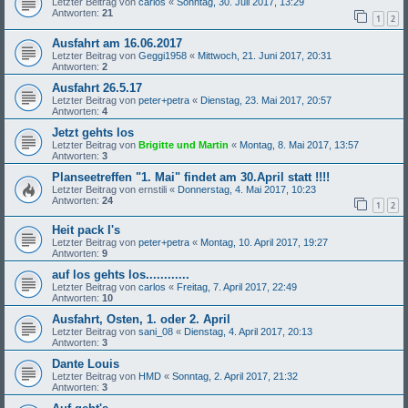
Letzter Beitrag von
carlos
«
Sonntag, 30. Juli 2017, 13:29
Antworten:
21
1
2
Ausfahrt am 16.06.2017
Letzter Beitrag von
Geggi1958
«
Mittwoch, 21. Juni 2017, 20:31
Antworten:
2
Ausfahrt 26.5.17
Letzter Beitrag von
peter+petra
«
Dienstag, 23. Mai 2017, 20:57
Antworten:
4
Jetzt gehts los
Letzter Beitrag von
Brigitte und Martin
«
Montag, 8. Mai 2017, 13:57
Antworten:
3
Planseetreffen "1. Mai" findet am 30.April statt !!!!
Letzter Beitrag von
ernstili
«
Donnerstag, 4. Mai 2017, 10:23
Antworten:
24
1
2
Heit pack I's
Letzter Beitrag von
peter+petra
«
Montag, 10. April 2017, 19:27
Antworten:
9
auf los gehts los............
Letzter Beitrag von
carlos
«
Freitag, 7. April 2017, 22:49
Antworten:
10
Ausfahrt, Osten, 1. oder 2. April
Letzter Beitrag von
sani_08
«
Dienstag, 4. April 2017, 20:13
Antworten:
3
Dante Louis
Letzter Beitrag von
HMD
«
Sonntag, 2. April 2017, 21:32
Antworten:
3