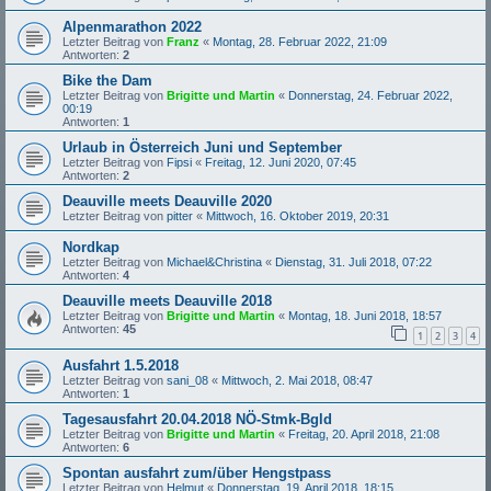
Alpenmarathon 2022
Letzter Beitrag von
Franz
«
Montag, 28. Februar 2022, 21:09
Antworten:
2
Bike the Dam
Letzter Beitrag von
Brigitte und Martin
«
Donnerstag, 24. Februar 2022,
00:19
Antworten:
1
Urlaub in Österreich Juni und September
Letzter Beitrag von
Fipsi
«
Freitag, 12. Juni 2020, 07:45
Antworten:
2
Deauville meets Deauville 2020
Letzter Beitrag von
pitter
«
Mittwoch, 16. Oktober 2019, 20:31
Nordkap
Letzter Beitrag von
Michael&Christina
«
Dienstag, 31. Juli 2018, 07:22
Antworten:
4
Deauville meets Deauville 2018
Letzter Beitrag von
Brigitte und Martin
«
Montag, 18. Juni 2018, 18:57
Antworten:
45
1
2
3
4
Ausfahrt 1.5.2018
Letzter Beitrag von
sani_08
«
Mittwoch, 2. Mai 2018, 08:47
Antworten:
1
Tagesausfahrt 20.04.2018 NÖ-Stmk-Bgld
Letzter Beitrag von
Brigitte und Martin
«
Freitag, 20. April 2018, 21:08
Antworten:
6
Spontan ausfahrt zum/über Hengstpass
Letzter Beitrag von
Helmut
«
Donnerstag, 19. April 2018, 18:15