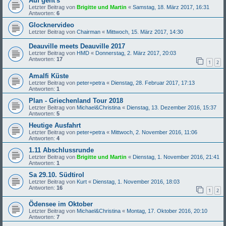
Auf geht's
Letzter Beitrag von
Brigitte und Martin
«
Samstag, 18. März 2017, 16:31
Antworten:
6
Glocknervideo
Letzter Beitrag von
Chairman
«
Mittwoch, 15. März 2017, 14:30
Deauville meets Deauville 2017
Letzter Beitrag von
HMD
«
Donnerstag, 2. März 2017, 20:03
Antworten:
17
1
2
Amalfi Küste
Letzter Beitrag von
peter+petra
«
Dienstag, 28. Februar 2017, 17:13
Antworten:
1
Plan - Griechenland Tour 2018
Letzter Beitrag von
Michael&Christina
«
Dienstag, 13. Dezember 2016, 15:37
Antworten:
5
Heutige Ausfahrt
Letzter Beitrag von
peter+petra
«
Mittwoch, 2. November 2016, 11:06
Antworten:
4
1.11 Abschlussrunde
Letzter Beitrag von
Brigitte und Martin
«
Dienstag, 1. November 2016, 21:41
Antworten:
1
Sa 29.10. Südtirol
Letzter Beitrag von
Kurt
«
Dienstag, 1. November 2016, 18:03
Antworten:
16
1
2
Ödensee im Oktober
Letzter Beitrag von
Michael&Christina
«
Montag, 17. Oktober 2016, 20:10
Antworten:
7