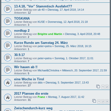
13.4.18, "Vor" Stammtisch Ausfahrt??
Letzter Beitrag von
ub-40
«
Dienstag, 17. April 2018, 14:14
Antworten:
12
TOSKANA
Letzter Beitrag von
KUSE
«
Donnerstag, 12. April 2018, 21:18
Antworten:
3
nordkap 2
Letzter Beitrag von
Brigitte und Martin
«
Dienstag, 3. April 2018, 20:48
Antworten:
2
Kurze Runde am Samstag 24. März
Letzter Beitrag von
peter+petra
«
Sonntag, 25. März 2018, 16:15
Antworten:
1
30.9.17
Letzter Beitrag von
peter+petra
«
Sonntag, 1. Oktober 2017, 11:01
Antworten:
7
Wir hauen ab !!
Letzter Beitrag von
Michael&Christina
«
Mittwoch, 20. September 2017, 21:59
Antworten:
5
eine Woche in Tirol
Letzter Beitrag von
dido
«
Dienstag, 5. September 2017, 13:43
Antworten:
27
1
2
2017 Plansee die erste
Letzter Beitrag von
Franz
«
Montag, 7. August 2017, 11:42
Antworten:
31
1
2
3
Zwischendurch-kurz weg