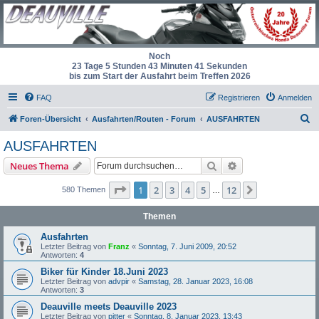
Noch
23 Tage 5 Stunden 43 Minuten 41 Sekunden
bis zum Start der Ausfahrt beim Treffen 2026
FAQ
Registrieren
Anmelden
S
Foren-Übersicht
Ausfahrten/Routen - Forum
AUSFAHRTEN
u
AUSFAHRTEN
c
Suche
Erweiterte Suche
Neues Thema
h
e
Seite
1
von
12
1
2
3
4
5
12
Nächste
580 Themen
…
Themen
Ausfahrten
Letzter Beitrag von
Franz
«
Sonntag, 7. Juni 2009, 20:52
Antworten:
4
Biker für Kinder 18.Juni 2023
Letzter Beitrag von
advpir
«
Samstag, 28. Januar 2023, 16:08
Antworten:
3
Deauville meets Deauville 2023
Letzter Beitrag von
pitter
«
Sonntag, 8. Januar 2023, 13:43