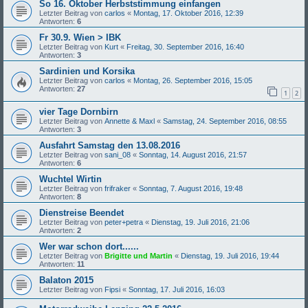
So 16. Oktober Herbststimmung einfangen
Letzter Beitrag von
carlos
«
Montag, 17. Oktober 2016, 12:39
Antworten:
6
Fr 30.9. Wien > IBK
Letzter Beitrag von
Kurt
«
Freitag, 30. September 2016, 16:40
Antworten:
3
Sardinien und Korsika
Letzter Beitrag von
carlos
«
Montag, 26. September 2016, 15:05
Antworten:
27
1
2
vier Tage Dornbirn
Letzter Beitrag von
Annette & Maxl
«
Samstag, 24. September 2016, 08:55
Antworten:
3
Ausfahrt Samstag den 13.08.2016
Letzter Beitrag von
sani_08
«
Sonntag, 14. August 2016, 21:57
Antworten:
6
Wuchtel Wirtin
Letzter Beitrag von
frifraker
«
Sonntag, 7. August 2016, 19:48
Antworten:
8
Dienstreise Beendet
Letzter Beitrag von
peter+petra
«
Dienstag, 19. Juli 2016, 21:06
Antworten:
2
Wer war schon dort......
Letzter Beitrag von
Brigitte und Martin
«
Dienstag, 19. Juli 2016, 19:44
Antworten:
11
Balaton 2015
Letzter Beitrag von
Fipsi
«
Sonntag, 17. Juli 2016, 16:03