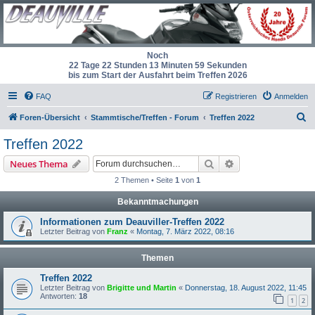
Noch
22 Tage 22 Stunden 13 Minuten 59 Sekunden
bis zum Start der Ausfahrt beim Treffen 2026
FAQ
Registrieren
Anmelden
S
Foren-Übersicht
Stammtische/Treffen - Forum
Treffen 2022
u
Treffen 2022
c
Suche
Erweiterte Suche
Neues Thema
h
2 Themen • Seite
1
von
1
e
Bekanntmachungen
Informationen zum Deauviller-Treffen 2022
Letzter Beitrag von
Franz
«
Montag, 7. März 2022, 08:16
Themen
Treffen 2022
Letzter Beitrag von
Brigitte und Martin
«
Donnerstag, 18. August 2022, 11:45
Antworten:
18
1
2