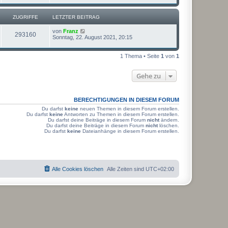
t
u
z
t
ZUGRIFFE
LETZTER BEITRAG
g
e
r
L
von
Franz
r
B
Z
293160
e
Sonntag, 22. August 2021, 20:15
e
t
i
i
u
z
t
t
1 Thema • Seite
1
von
1
r
f
g
e
a
r
g
f
r
B
Gehe zu
e
e
i
i
t
r
BERECHTIGUNGEN IN DIESEM FORUM
f
a
Du darfst
keine
neuen Themen in diesem Forum erstellen.
g
f
Du darfst
keine
Antworten zu Themen in diesem Forum erstellen.
Du darfst deine Beiträge in diesem Forum
nicht
ändern.
Du darfst deine Beiträge in diesem Forum
nicht
löschen.
e
Du darfst
keine
Dateianhänge in diesem Forum erstellen.
Alle Cookies löschen
Alle Zeiten sind
UTC+02:00