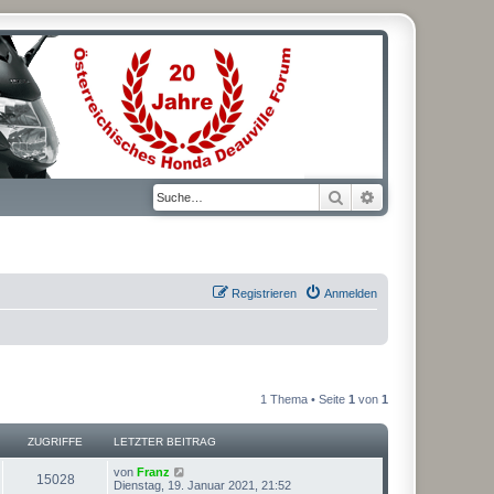
Suche
Erweiterte Suche
Registrieren
Anmelden
1 Thema • Seite
1
von
1
ZUGRIFFE
LETZTER BEITRAG
L
von
Franz
Z
15028
e
Dienstag, 19. Januar 2021, 21:52