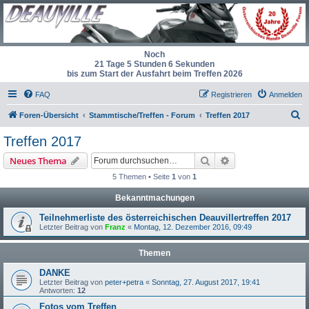
Noch
21 Tage 5 Stunden 6 Sekunden
bis zum Start der Ausfahrt beim Treffen 2026
FAQ
Registrieren
Anmelden
S
Foren-Übersicht
Stammtische/Treffen - Forum
Treffen 2017
u
Treffen 2017
c
Suche
Erweiterte Suche
Neues Thema
h
5 Themen • Seite
1
von
1
e
Bekanntmachungen
Teilnehmerliste des österreichischen Deauvillertreffen 2017
Letzter Beitrag von
Franz
«
Montag, 12. Dezember 2016, 09:49
Themen
DANKE
Letzter Beitrag von
peter+petra
«
Sonntag, 27. August 2017, 19:41
Antworten:
12
Fotos vom Treffen