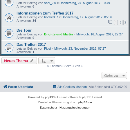
Letzter Beitrag von
sani_2.0
«
Donnerstag, 24. August 2017, 10:49
Antworten:
6
Informationen zum Treffen 2017
Letzter Beitrag von
bockerl67
«
Donnerstag, 17. August 2017, 05:56
Antworten:
34
1
2
3
Die Tour
Letzter Beitrag von
Brigitte und Martin
«
Mittwoch, 16. August 2017, 22:27
Antworten:
9
Das Treffen 2017
Letzter Beitrag von
Fipsi
«
Mittwoch, 23. November 2016, 07:27
Antworten:
1
Neues Thema
5 Themen • Seite
1
von
1
Gehe zu
Foren-Übersicht
Alle Cookies löschen
Alle Zeiten sind
UTC+02:00
Powered by
phpBB
® Forum Software © phpBB Limited
Deutsche Übersetzung durch
phpBB.de
Datenschutz
|
Nutzungsbedingungen