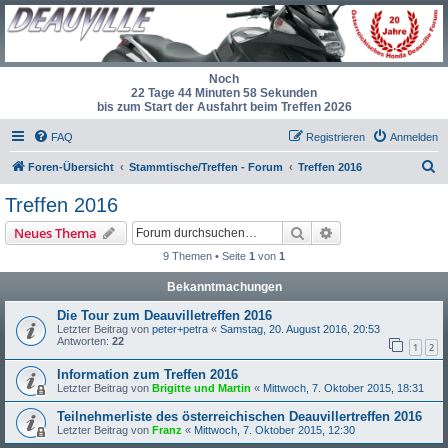
Noch
22 Tage 44 Minuten 58 Sekunden
bis zum Start der Ausfahrt beim Treffen 2026
FAQ
Registrieren
Anmelden
S
Foren-Übersicht
Stammtische/Treffen - Forum
Treffen 2016
u
Treffen 2016
c
Suche
Erweiterte Suche
Neues Thema
h
9 Themen • Seite
1
von
1
e
Bekanntmachungen
Die Tour zum Deauvilletreffen 2016
Letzter Beitrag von
peter+petra
«
Samstag, 20. August 2016, 20:53
Antworten:
22
1
2
Information zum Treffen 2016
Letzter Beitrag von
Brigitte und Martin
«
Mittwoch, 7. Oktober 2015, 18:31
Teilnehmerliste des österreichischen Deauvillertreffen 2016
Letzter Beitrag von
Franz
«
Mittwoch, 7. Oktober 2015, 12:30