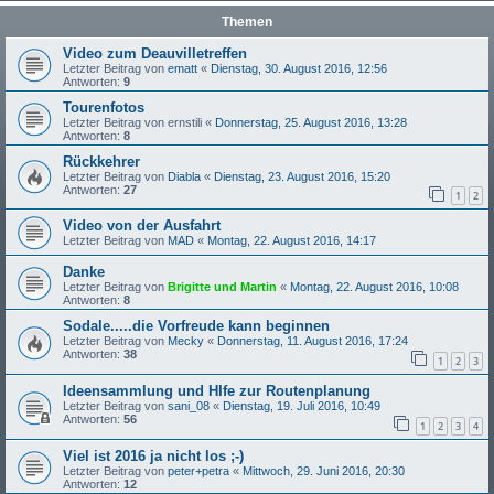
Themen
Video zum Deauvilletreffen
Letzter Beitrag von
ematt
«
Dienstag, 30. August 2016, 12:56
Antworten:
9
Tourenfotos
Letzter Beitrag von
ernstili
«
Donnerstag, 25. August 2016, 13:28
Antworten:
8
Rückkehrer
Letzter Beitrag von
Diabla
«
Dienstag, 23. August 2016, 15:20
Antworten:
27
1
2
Video von der Ausfahrt
Letzter Beitrag von
MAD
«
Montag, 22. August 2016, 14:17
Danke
Letzter Beitrag von
Brigitte und Martin
«
Montag, 22. August 2016, 10:08
Antworten:
8
Sodale.....die Vorfreude kann beginnen
Letzter Beitrag von
Mecky
«
Donnerstag, 11. August 2016, 17:24
Antworten:
38
1
2
3
Ideensammlung und Hlfe zur Routenplanung
Letzter Beitrag von
sani_08
«
Dienstag, 19. Juli 2016, 10:49
Antworten:
56
1
2
3
4
Viel ist 2016 ja nicht los ;-)
Letzter Beitrag von
peter+petra
«
Mittwoch, 29. Juni 2016, 20:30
Antworten:
12