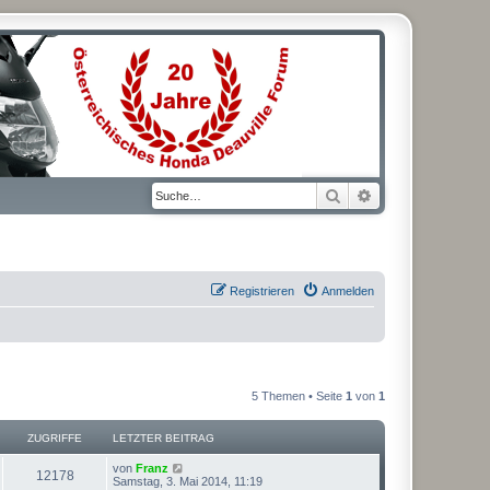
Suche
Erweiterte Suche
Registrieren
Anmelden
5 Themen • Seite
1
von
1
ZUGRIFFE
LETZTER BEITRAG
L
von
Franz
Z
12178
e
Samstag, 3. Mai 2014, 11:19