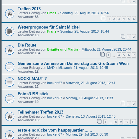
1
2
Treffen 2013
Letzter Beitrag von
Franz
«
Sonntag, 25. August 2013, 18:56
Antworten:
83
1
2
3
4
5
6
Wetterprognose für Saint Michel
Letzter Beitrag von
Franz
«
Sonntag, 25. August 2013, 18:44
Antworten:
18
1
2
Die Route
Letzter Beitrag von
Brigitte und Martin
«
Mittwoch, 21. August 2013, 20:44
Antworten:
104
1
4
5
6
7
…
Gemeinsame Anreise am Donnerstag aus Großraum Wien
Letzter Beitrag von
MAD
«
Mittwoch, 21. August 2013, 19:45
Antworten:
12
NOCKI-MAUT ?
Letzter Beitrag von
bockerl67
«
Mittwoch, 21. August 2013, 12:41
Antworten:
12
Fotos/USB stick
Letzter Beitrag von
bockerl67
«
Montag, 19. August 2013, 11:33
Antworten:
19
1
2
Teilnehmer Treffen 2013
Letzter Beitrag von
bockerl67
«
Dienstag, 13. August 2013, 12:45
Antworten:
163
1
8
9
10
11
…
erste eindrücke vom hauptquartier.......
Letzter Beitrag von
bockerl67
«
Montag, 29. Juli 2013, 08:30
Antworten:
29