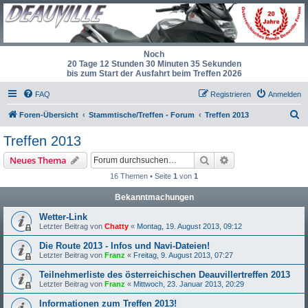
Noch
20 Tage 12 Stunden 30 Minuten 35 Sekunden
bis zum Start der Ausfahrt beim Treffen 2026
FAQ
Registrieren
Anmelden
S
Foren-Übersicht
Stammtische/Treffen - Forum
Treffen 2013
u
Treffen 2013
c
Suche
Erweiterte Suche
Neues Thema
h
16 Themen • Seite
1
von
1
e
Bekanntmachungen
Wetter-Link
Letzter Beitrag von
Chatty
«
Montag, 19. August 2013, 09:12
Die Route 2013 - Infos und Navi-Dateien!
Letzter Beitrag von
Franz
«
Freitag, 9. August 2013, 07:27
Teilnehmerliste des österreichischen Deauvillertreffen 2013
Letzter Beitrag von
Franz
«
Mittwoch, 23. Januar 2013, 20:29
Informationen zum Treffen 2013!