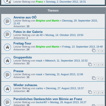
Letzter Beitrag von
Franz
«
Sonntag, 2. Dezember 2012, 18:31
Themen
Anreise aus OÖ
Letzter Beitrag von
Brigitte und Martin
«
Dienstag, 29. September 2015,
21:43
Antworten:
10
Fotos in der Galerie
Letzter Beitrag von
ub-40
«
Montag, 14. Oktober 2013, 19:50
Antworten:
2
Freitag-Tour
Letzter Beitrag von
Brigitte und Martin
«
Freitag, 13. September 2013, 19:48
Antworten:
24
1
2
Gruppenfoto
Letzter Beitrag von
mauk
«
Mittwoch, 11. September 2013, 10:32
Antworten:
33
1
2
3
Presse
Letzter Beitrag von
mauk
«
Samstag, 31. August 2013, 12:06
Antworten:
15
1
2
Wieder zuhause.
Letzter Beitrag von
carlos
«
Dienstag, 27. August 2013, 19:37
Antworten:
40
1
2
3
Persönliches Dankeschön von Börnie an Franz
Letzter Beitrag von
bockerl67
«
Montag, 26. August 2013, 16:27
Antworten:
16