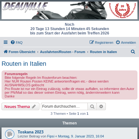
Noch
20 Tage 13 Stunden 14 Minuten 45 Sekunden
bis zum Start der Ausfahrt beim Treffen 2026
FAQ
Registrieren
Anmelden
S
Foren-Übersicht
Ausfahrten/Routen - Forum
Routen in Italien
u
Routen in Italien
c
Forumsregeln
h
Bitte folgende Regeln Im Routenforum beachten:
Hier NUR Routen Posten KEINE antworten/fragen etc.- diese werden
e
AUSNAHMSLOS gelöscht
Pro Route ist nur ein Eintrag zulässig, sollte dir etwas auffallen, so informiere den Autor
per PN/Mail so das dieser seinen Eintrag, wenn nötig, ändern/erweitern kann
Danke
Suche
Erweiterte Suche
Neues Thema
3 Themen • Seite
1
von
1
Themen
Toskana 2023
Letzter Beitrag von
Fipsi
«
Montag, 9. Januar 2023, 16:04