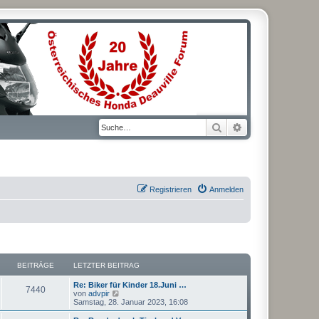
Suche
Erweiterte Suche
Registrieren
Anmelden
BEITRÄGE
LETZTER BEITRAG
L
Re: Biker für Kinder 18.Juni …
B
7440
e
N
von
advpir
t
e
Samstag, 28. Januar 2023, 16:08
e
z
u
t
e