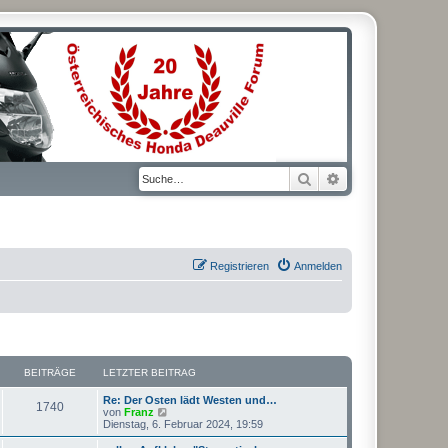
Suche
Erweiterte Suche
Registrieren
Anmelden
BEITRÄGE
LETZTER BEITRAG
L
Re: Der Osten lädt Westen und…
B
1740
e
N
von
Franz
t
e
Dienstag, 6. Februar 2024, 19:59
e
z
u
t
e