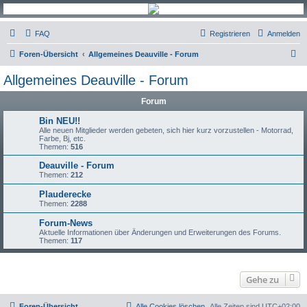
FAQ
Registrieren
Anmelden
S
Foren-Übersicht
Allgemeines Deauville - Forum
u
Allgemeines Deauville - Forum
c
Forum
h
e
Bin NEU!!
Alle neuen Mitglieder werden gebeten, sich hier kurz vorzustellen - Motorrad,
Farbe, Bj, etc.
Themen:
516
Deauville - Forum
Themen:
212
Plauderecke
Themen:
2288
Forum-News
Aktuelle Informationen über Änderungen und Erweiterungen des Forums.
Themen:
117
Gehe zu
Foren-Übersicht
Alle Cookies löschen
Alle Zeiten sind
UTC+02:00