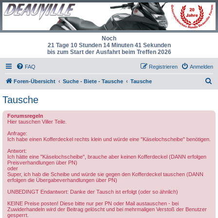
Noch
21 Tage 10 Stunden 14 Minuten 41 Sekunden
bis zum Start der Ausfahrt beim Treffen 2026
FAQ
Registrieren
Anmelden
S
Foren-Übersicht
Suche - Biete - Tausche
Tausche
u
Tausche
c
Forumsregeln
h
Hier tauschen Viller Teile.
e
Anfrage:
Ich habe einen Kofferdeckel rechts klein und würde eine "Käselochscheibe" benötigen.
Antwort:
Ich hätte eine "Käselochscheibe", brauche aber keinen Kofferdeckel (DANN erfolgen
Preisverhandlungen über PN)
oder
Super, ich hab die Scheibe und würde sie gegen den Kofferdeckel tauschen (DANN
erfolgen die Übergabeverhandlungen über PN)
UNBEDINGT Endantwort: Danke der Tausch ist erfolgt (oder so ähnlich)
KEINE Preise posten! Diese bitte nur per PN oder Mail austauschen - bei
Zuwiderhandeln wird der Beitrag gelöscht und bei mehrmaligen Verstoß der Benutzer
gesperrt.