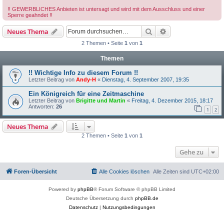
!! GEWERBLICHES Anbieten ist untersagt und wird mit dem Ausschluss und einer
Sperre geahndet !!
Suche
Erweiterte Suche
Neues Thema
2 Themen • Seite
1
von
1
Themen
!! Wichtige Info zu diesem Forum !!
Letzter Beitrag von
Andy-H
«
Dienstag, 4. September 2007, 19:35
Ein Königreich für eine Zeitmaschine
Letzter Beitrag von
Brigitte und Martin
«
Freitag, 4. Dezember 2015, 18:17
Antworten:
26
1
2
Neues Thema
2 Themen • Seite
1
von
1
Gehe zu
Foren-Übersicht
Alle Cookies löschen
Alle Zeiten sind
UTC+02:00
Powered by
phpBB
® Forum Software © phpBB Limited
Deutsche Übersetzung durch
phpBB.de
Datenschutz
|
Nutzungsbedingungen