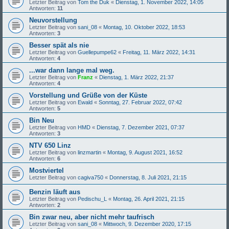
Letzter Beitrag von
Tom the Duk
«
Dienstag, 1. November 2022, 14:05
Antworten:
11
Neuvorstellung
Letzter Beitrag von
sani_08
«
Montag, 10. Oktober 2022, 18:53
Antworten:
3
Besser spät als nie
Letzter Beitrag von
Guellepumpe62
«
Freitag, 11. März 2022, 14:31
Antworten:
4
...war dann lange mal weg.
Letzter Beitrag von
Franz
«
Dienstag, 1. März 2022, 21:37
Antworten:
4
Vorstellung und Grüße von der Küste
Letzter Beitrag von
Ewald
«
Sonntag, 27. Februar 2022, 07:42
Antworten:
5
Bin Neu
Letzter Beitrag von
HMD
«
Dienstag, 7. Dezember 2021, 07:37
Antworten:
3
NTV 650 Linz
Letzter Beitrag von
linzmartin
«
Montag, 9. August 2021, 16:52
Antworten:
6
Mostviertel
Letzter Beitrag von
cagiva750
«
Donnerstag, 8. Juli 2021, 21:15
Benzin läuft aus
Letzter Beitrag von
Pedischu_L
«
Montag, 26. April 2021, 21:15
Antworten:
2
Bin zwar neu, aber nicht mehr taufrisch
Letzter Beitrag von
sani_08
«
Mittwoch, 9. Dezember 2020, 17:15