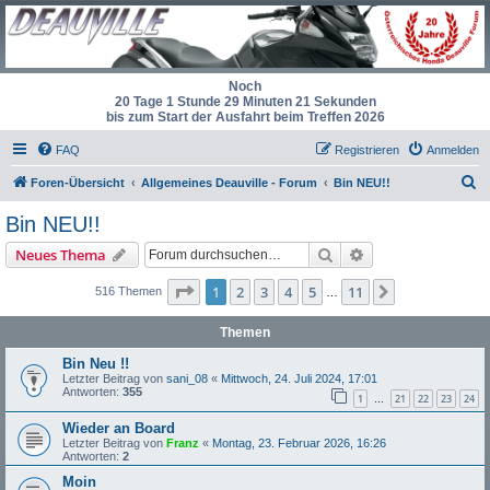
Noch
20 Tage 1 Stunde 29 Minuten 20 Sekunden
bis zum Start der Ausfahrt beim Treffen 2026
FAQ
Registrieren
Anmelden
S
Foren-Übersicht
Allgemeines Deauville - Forum
Bin NEU!!
u
Bin NEU!!
c
Suche
Erweiterte Suche
Neues Thema
h
e
Seite
1
von
11
1
2
3
4
5
11
Nächste
516 Themen
…
Themen
Bin Neu !!
Letzter Beitrag von
sani_08
«
Mittwoch, 24. Juli 2024, 17:01
Antworten:
355
1
21
22
23
24
…
Wieder an Board
Letzter Beitrag von
Franz
«
Montag, 23. Februar 2026, 16:26
Antworten:
2
Moin