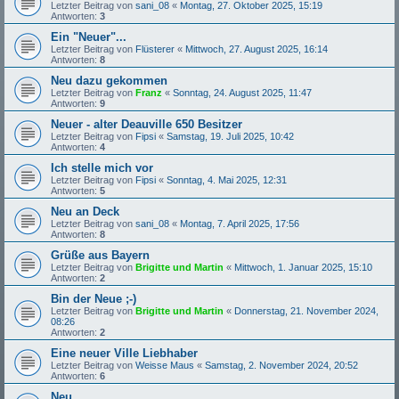
Letzter Beitrag von
sani_08
«
Montag, 27. Oktober 2025, 15:19
Antworten:
3
Ein "Neuer"...
Letzter Beitrag von
Flüsterer
«
Mittwoch, 27. August 2025, 16:14
Antworten:
8
Neu dazu gekommen
Letzter Beitrag von
Franz
«
Sonntag, 24. August 2025, 11:47
Antworten:
9
Neuer - alter Deauville 650 Besitzer
Letzter Beitrag von
Fipsi
«
Samstag, 19. Juli 2025, 10:42
Antworten:
4
Ich stelle mich vor
Letzter Beitrag von
Fipsi
«
Sonntag, 4. Mai 2025, 12:31
Antworten:
5
Neu an Deck
Letzter Beitrag von
sani_08
«
Montag, 7. April 2025, 17:56
Antworten:
8
Grüße aus Bayern
Letzter Beitrag von
Brigitte und Martin
«
Mittwoch, 1. Januar 2025, 15:10
Antworten:
2
Bin der Neue ;-)
Letzter Beitrag von
Brigitte und Martin
«
Donnerstag, 21. November 2024,
08:26
Antworten:
2
Eine neuer Ville Liebhaber
Letzter Beitrag von
Weisse Maus
«
Samstag, 2. November 2024, 20:52
Antworten:
6
Neu