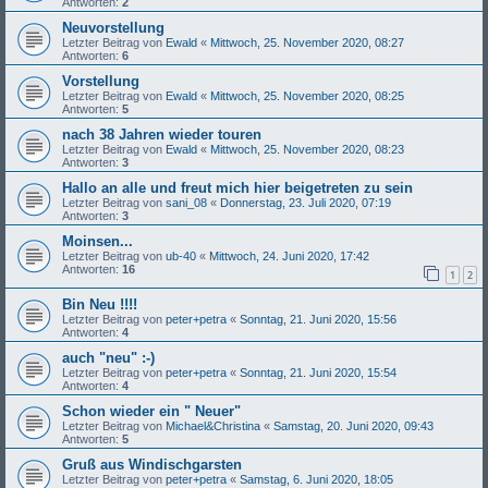
Antworten:
2
Neuvorstellung
Letzter Beitrag von
Ewald
«
Mittwoch, 25. November 2020, 08:27
Antworten:
6
Vorstellung
Letzter Beitrag von
Ewald
«
Mittwoch, 25. November 2020, 08:25
Antworten:
5
nach 38 Jahren wieder touren
Letzter Beitrag von
Ewald
«
Mittwoch, 25. November 2020, 08:23
Antworten:
3
Hallo an alle und freut mich hier beigetreten zu sein
Letzter Beitrag von
sani_08
«
Donnerstag, 23. Juli 2020, 07:19
Antworten:
3
Moinsen...
Letzter Beitrag von
ub-40
«
Mittwoch, 24. Juni 2020, 17:42
Antworten:
16
1
2
Bin Neu !!!!
Letzter Beitrag von
peter+petra
«
Sonntag, 21. Juni 2020, 15:56
Antworten:
4
auch "neu" :-)
Letzter Beitrag von
peter+petra
«
Sonntag, 21. Juni 2020, 15:54
Antworten:
4
Schon wieder ein " Neuer"
Letzter Beitrag von
Michael&Christina
«
Samstag, 20. Juni 2020, 09:43
Antworten:
5
Gruß aus Windischgarsten
Letzter Beitrag von
peter+petra
«
Samstag, 6. Juni 2020, 18:05