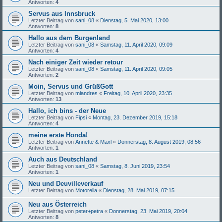
Antworten:
4
Servus aus Innsbruck
Letzter Beitrag von
sani_08
«
Dienstag, 5. Mai 2020, 13:00
Antworten:
8
Hallo aus dem Burgenland
Letzter Beitrag von
sani_08
«
Samstag, 11. April 2020, 09:09
Antworten:
4
Nach einiger Zeit wieder retour
Letzter Beitrag von
sani_08
«
Samstag, 11. April 2020, 09:05
Antworten:
2
Moin, Servus und GrüßGott
Letzter Beitrag von
miandres
«
Freitag, 10. April 2020, 23:35
Antworten:
13
Hallo, ich bins - der Neue
Letzter Beitrag von
Fipsi
«
Montag, 23. Dezember 2019, 15:18
Antworten:
4
meine erste Honda!
Letzter Beitrag von
Annette & Maxl
«
Donnerstag, 8. August 2019, 08:56
Antworten:
1
Auch aus Deutschland
Letzter Beitrag von
sani_08
«
Samstag, 8. Juni 2019, 23:54
Antworten:
1
Neu und Deuvilleverkauf
Letzter Beitrag von
Motorella
«
Dienstag, 28. Mai 2019, 07:15
Neu aus Österreich
Letzter Beitrag von
peter+petra
«
Donnerstag, 23. Mai 2019, 20:04
Antworten:
8