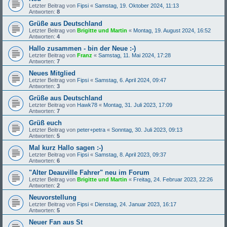
Letzter Beitrag von
Fipsi
«
Samstag, 19. Oktober 2024, 11:13
Antworten:
8
Grüße aus Deutschland
Letzter Beitrag von
Brigitte und Martin
«
Montag, 19. August 2024, 16:52
Antworten:
4
Hallo zusammen - bin der Neue :-)
Letzter Beitrag von
Franz
«
Samstag, 11. Mai 2024, 17:28
Antworten:
7
Neues Mitglied
Letzter Beitrag von
Fipsi
«
Samstag, 6. April 2024, 09:47
Antworten:
3
Grüße aus Deutschland
Letzter Beitrag von
Hawk78
«
Montag, 31. Juli 2023, 17:09
Antworten:
7
Grüß euch
Letzter Beitrag von
peter+petra
«
Sonntag, 30. Juli 2023, 09:13
Antworten:
5
Mal kurz Hallo sagen :-)
Letzter Beitrag von
Fipsi
«
Samstag, 8. April 2023, 09:37
Antworten:
6
"Alter Deauville Fahrer" neu im Forum
Letzter Beitrag von
Brigitte und Martin
«
Freitag, 24. Februar 2023, 22:26
Antworten:
2
Neuvorstellung
Letzter Beitrag von
Fipsi
«
Dienstag, 24. Januar 2023, 16:17
Antworten:
5
Neuer Fan aus St