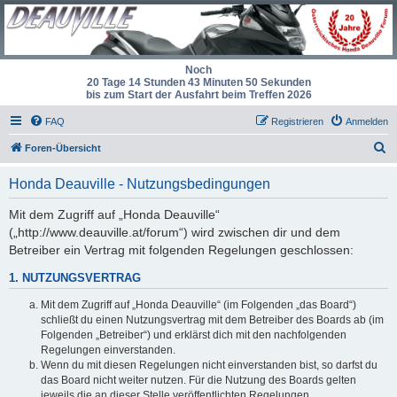
Noch
20 Tage 14 Stunden 43 Minuten 50 Sekunden
bis zum Start der Ausfahrt beim Treffen 2026
FAQ
Registrieren
Anmelden
S
Foren-Übersicht
u
Honda Deauville - Nutzungsbedingungen
c
h
Mit dem Zugriff auf „Honda Deauville“
(„http://www.deauville.at/forum“) wird zwischen dir und dem
e
Betreiber ein Vertrag mit folgenden Regelungen geschlossen:
1. NUTZUNGSVERTRAG
Mit dem Zugriff auf „Honda Deauville“ (im Folgenden „das Board“)
schließt du einen Nutzungsvertrag mit dem Betreiber des Boards ab (im
Folgenden „Betreiber“) und erklärst dich mit den nachfolgenden
Regelungen einverstanden.
Wenn du mit diesen Regelungen nicht einverstanden bist, so darfst du
das Board nicht weiter nutzen. Für die Nutzung des Boards gelten
jeweils die an dieser Stelle veröffentlichten Regelungen.