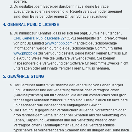
sperren.
Du gestattest dem Betreiber darüber hinaus, deine Beiträge
abzuändern, sofern sie gegen o. g. Regeln verstoßen oder geeignet
sind, dem Betreiber oder einem Dritten Schaden zuzufügen.
4. GENERAL PUBLIC LICENSE
Du nimmst zur Kenntnis, dass es sich bei phpBB um eine unter der „
GNU General Public License v2
“ (GPL) bereitgestellten Foren-Software
von phpBB Limited (
www.phpbb.com
) handelt; deutschsprachige
Informationen werden durch die deutschsprachige Community unter
www.phpbb.de
zur Verfügung gestellt. Beide haben keinen Einfluss auf
die Art und Weise, wie die Software verwendet wird. Sie können
insbesondere die Verwendung der Software für bestimmte Zwecke nicht
untersagen oder auf Inhalte fremder Foren Einfluss nehmen.
5. GEWÄHRLEISTUNG
Der Betreiber haftet mit Ausnahme der Verletzung von Leben, Körper
und Gesundheit und der Verletzung wesentlicher Vertragspflichten
(Kardinalpflichten) nur für Schäden, die auf ein vorsätzliches oder grob
fahrlässiges Verhalten zurückzuführen sind. Dies gilt auch für mittelbare
Folgeschäden wie insbesondere entgangenen Gewinn.
Die Haftung ist gegenüber Verbrauchern außer bei vorsätzlichem oder
grob fahrlässigem Verhalten oder bei Schäden aus der Verletzung von
Leben, Körper und Gesundheit und der Verletzung wesentlicher
Vertragspflichten (Kardinalpflichten) auf die bei Vertragsschluss
typischerweise vorhersehbaren Schäden und im übrigen der Höhe nach