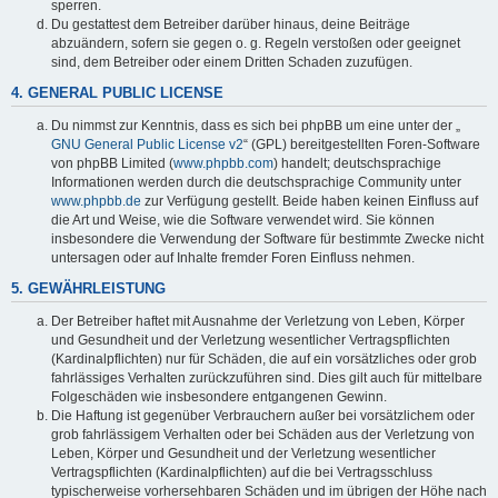
sperren.
Du gestattest dem Betreiber darüber hinaus, deine Beiträge
abzuändern, sofern sie gegen o. g. Regeln verstoßen oder geeignet
sind, dem Betreiber oder einem Dritten Schaden zuzufügen.
4. GENERAL PUBLIC LICENSE
Du nimmst zur Kenntnis, dass es sich bei phpBB um eine unter der „
GNU General Public License v2
“ (GPL) bereitgestellten Foren-Software
von phpBB Limited (
www.phpbb.com
) handelt; deutschsprachige
Informationen werden durch die deutschsprachige Community unter
www.phpbb.de
zur Verfügung gestellt. Beide haben keinen Einfluss auf
die Art und Weise, wie die Software verwendet wird. Sie können
insbesondere die Verwendung der Software für bestimmte Zwecke nicht
untersagen oder auf Inhalte fremder Foren Einfluss nehmen.
5. GEWÄHRLEISTUNG
Der Betreiber haftet mit Ausnahme der Verletzung von Leben, Körper
und Gesundheit und der Verletzung wesentlicher Vertragspflichten
(Kardinalpflichten) nur für Schäden, die auf ein vorsätzliches oder grob
fahrlässiges Verhalten zurückzuführen sind. Dies gilt auch für mittelbare
Folgeschäden wie insbesondere entgangenen Gewinn.
Die Haftung ist gegenüber Verbrauchern außer bei vorsätzlichem oder
grob fahrlässigem Verhalten oder bei Schäden aus der Verletzung von
Leben, Körper und Gesundheit und der Verletzung wesentlicher
Vertragspflichten (Kardinalpflichten) auf die bei Vertragsschluss
typischerweise vorhersehbaren Schäden und im übrigen der Höhe nach