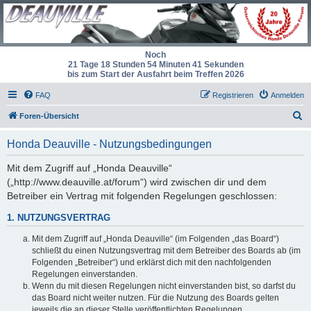
Noch
21 Tage 18 Stunden 54 Minuten 41 Sekunden
bis zum Start der Ausfahrt beim Treffen 2026
FAQ
Registrieren
Anmelden
S
Foren-Übersicht
u
Honda Deauville - Nutzungsbedingungen
c
h
Mit dem Zugriff auf „Honda Deauville“
(„http://www.deauville.at/forum“) wird zwischen dir und dem
e
Betreiber ein Vertrag mit folgenden Regelungen geschlossen:
1. NUTZUNGSVERTRAG
Mit dem Zugriff auf „Honda Deauville“ (im Folgenden „das Board“)
schließt du einen Nutzungsvertrag mit dem Betreiber des Boards ab (im
Folgenden „Betreiber“) und erklärst dich mit den nachfolgenden
Regelungen einverstanden.
Wenn du mit diesen Regelungen nicht einverstanden bist, so darfst du
das Board nicht weiter nutzen. Für die Nutzung des Boards gelten
jeweils die an dieser Stelle veröffentlichten Regelungen.