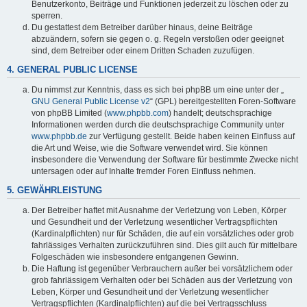
Benutzerkonto, Beiträge und Funktionen jederzeit zu löschen oder zu
sperren.
Du gestattest dem Betreiber darüber hinaus, deine Beiträge
abzuändern, sofern sie gegen o. g. Regeln verstoßen oder geeignet
sind, dem Betreiber oder einem Dritten Schaden zuzufügen.
4. GENERAL PUBLIC LICENSE
Du nimmst zur Kenntnis, dass es sich bei phpBB um eine unter der „
GNU General Public License v2
“ (GPL) bereitgestellten Foren-Software
von phpBB Limited (
www.phpbb.com
) handelt; deutschsprachige
Informationen werden durch die deutschsprachige Community unter
www.phpbb.de
zur Verfügung gestellt. Beide haben keinen Einfluss auf
die Art und Weise, wie die Software verwendet wird. Sie können
insbesondere die Verwendung der Software für bestimmte Zwecke nicht
untersagen oder auf Inhalte fremder Foren Einfluss nehmen.
5. GEWÄHRLEISTUNG
Der Betreiber haftet mit Ausnahme der Verletzung von Leben, Körper
und Gesundheit und der Verletzung wesentlicher Vertragspflichten
(Kardinalpflichten) nur für Schäden, die auf ein vorsätzliches oder grob
fahrlässiges Verhalten zurückzuführen sind. Dies gilt auch für mittelbare
Folgeschäden wie insbesondere entgangenen Gewinn.
Die Haftung ist gegenüber Verbrauchern außer bei vorsätzlichem oder
grob fahrlässigem Verhalten oder bei Schäden aus der Verletzung von
Leben, Körper und Gesundheit und der Verletzung wesentlicher
Vertragspflichten (Kardinalpflichten) auf die bei Vertragsschluss