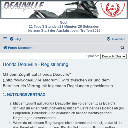
Noch
21 Tage 3 Stunden 23 Minuten 26 Sekunden
bis zum Start der Ausfahrt beim Treffen 2026
FAQ
Anmelden
S
Foren-Übersicht
u
Sprache:
c
Honda Deauville - Registrierung
h
Mit dem Zugriff auf „Honda Deauville“
e
(„http://www.deauville.at/forum“) wird zwischen dir und dem
Betreiber ein Vertrag mit folgenden Regelungen geschlossen:
1. NUTZUNGSVERTRAG
Mit dem Zugriff auf „Honda Deauville“ (im Folgenden „das Board“)
schließt du einen Nutzungsvertrag mit dem Betreiber des Boards ab (im
Folgenden „Betreiber“) und erklärst dich mit den nachfolgenden
Regelungen einverstanden.
Wenn du mit diesen Regelungen nicht einverstanden bist, so darfst du
das Board nicht weiter nutzen. Für die Nutzung des Boards gelten