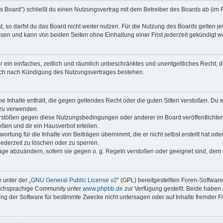
s Board“) schließt du einen Nutzungsvertrag mit dem Betreiber des Boards ab (im 
 so darfst du das Board nicht weiter nutzen. Für die Nutzung des Boards gelten jew
sen und kann von beiden Seiten ohne Einhaltung einer Frist jederzeit gekündigt w
ber ein einfaches, zeitlich und räumlich unbeschränktes und unentgeltliches Recht
auch nach Kündigung des Nutzungsvertrages bestehen.
ine Inhalte enthält, die gegen geltendes Recht oder die guten Sitten verstoßen. Du 
 zu verwenden.
erstößen gegen diese Nutzungsbedingungen oder anderer im Board veröffentlichte
ßen und dir ein Hausverbot erteilen.
ortung für die Inhalte von Beiträgen übernimmt, die er nicht selbst erstellt hat od
jederzeit zu löschen oder zu sperren.
räge abzuändern, sofern sie gegen o. g. Regeln verstoßen oder geeignet sind, dem
 unter der „
GNU General Public License v2
“ (GPL) bereitgestellten Foren-Softwar
tschsprachige Community unter
www.phpbb.de
zur Verfügung gestellt. Beide haben 
g der Software für bestimmte Zwecke nicht untersagen oder auf Inhalte fremder F