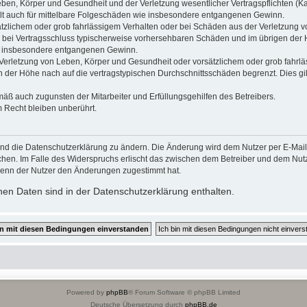
ben, Körper und Gesundheit und der Verletzung wesentlicher Vertragspflichten (Kard
gilt auch für mittelbare Folgeschäden wie insbesondere entgangenen Gewinn.
ätzlichem oder grob fahrlässigem Verhalten oder bei Schäden aus der Verletzung 
 die bei Vertragsschluss typischerweise vorhersehbaren Schäden und im übrigen de
wie insbesondere entgangenen Gewinn.
erletzung von Leben, Körper und Gesundheit oder vorsätzlichem oder grob fahrläs
der Höhe nach auf die vertragstypischen Durchschnittsschäden begrenzt. Dies gi
mäß auch zugunsten der Mitarbeiter und Erfüllungsgehilfen des Betreibers.
 Recht bleiben unberührt.
und die Datenschutzerklärung zu ändern. Die Änderung wird dem Nutzer per E-Mail m
chen. Im Falle des Widerspruchs erlischt das zwischen dem Betreiber und dem Nutze
wenn der Nutzer den Änderungen zugestimmt hat.
en Daten sind in der Datenschutzerklärung enthalten.
Powered by
phpBB
® Forum Software © phpBB Limited
Deutsche Übersetzung durch
phpBB.de