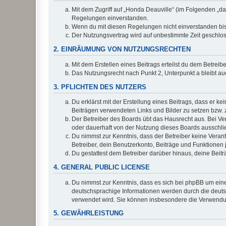
Mit dem Zugriff auf „Honda Deauville“ (im Folgenden „da
Regelungen einverstanden.
Wenn du mit diesen Regelungen nicht einverstanden bist,
Der Nutzungsvertrag wird auf unbestimmte Zeit geschlos
2. EINRÄUMUNG VON NUTZUNGSRECHTEN
Mit dem Erstellen eines Beitrags erteilst du dem Betrei
Das Nutzungsrecht nach Punkt 2, Unterpunkt a bleibt 
3. PFLICHTEN DES NUTZERS
Du erklärst mit der Erstellung eines Beitrags, dass er ke
Beiträgen verwendeten Links und Bilder zu setzen bzw.
Der Betreiber des Boards übt das Hausrecht aus. Bei V
oder dauerhaft von der Nutzung dieses Boards ausschlie
Du nimmst zur Kenntnis, dass der Betreiber keine Verantw
Betreiber, dein Benutzerkonto, Beiträge und Funktionen 
Du gestattest dem Betreiber darüber hinaus, deine Beit
4. GENERAL PUBLIC LICENSE
Du nimmst zur Kenntnis, dass es sich bei phpBB um eine
deutschsprachige Informationen werden durch die deu
verwendet wird. Sie können insbesondere die Verwendun
5. GEWÄHRLEISTUNG