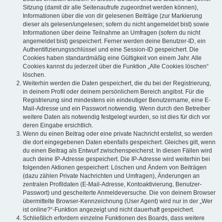
Sitzung (damit dir alle Seitenaufrufe zugeordnet werden können),
Informationen über die von dir gelesenen Beiträge (zur Markierung
dieser als gelesen/ungelesen; sofern du nicht angemeldet bist) sowie
Informationen über deine Teilnahme an Umfragen (sofern du nicht
angemeldet bist) gespeichert. Ferner werden deine Benutzer-ID, ein
Authentifizierungsschlüssel und eine Session-ID gespeichert. Die
Cookies haben standardmäßig eine Gültigkeit von einem Jahr. Alle
Cookies kannst du jederzeit über die Funktion „Alle Cookies löschen“
löschen.
Weiterhin werden die Daten gespeichert, die du bei der Registrierung,
in deinem Profil oder deinem persönlichem Bereich angibst. Für die
Registrierung sind mindestens ein eindeutiger Benutzername, eine E-
Mail-Adresse und ein Passwort notwendig. Wenn durch den Betreiber
weitere Daten als notwendig festgelegt wurden, so ist dies für dich vor
deren Eingabe ersichtlich.
Wenn du einen Beitrag oder eine private Nachricht erstellst, so werden
die dort eingegebenen Daten ebenfalls gespeichert. Gleiches gilt, wenn
du einen Beitrag als Entwurf zwischenspeicherst. In diesen Fällen wird
auch deine IP-Adresse gespeichert. Die IP-Adresse wird weiterhin bei
folgenden Aktionen gespeichert: Löschen und Ändern von Beiträgen
(dazu zählen Private Nachrichten und Umfragen), Änderungen an
zentralen Profildaten (E-Mail-Adresse, Kontoaktivierung, Benutzer-
Passwort) und gescheiterte Anmeldeversuche. Die von deinem Browser
übermittelte Browser-Kennzeichnung (User Agent) wird nur in der „Wer
ist online?“-Funktion angezeigt und nicht dauerhaft gespeichert.
Schließlich erfordern einzelne Funktionen des Boards, dass weitere