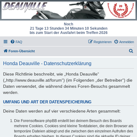
Noch
21 Tage 13 Stunden 34 Minuten 10 Sekunden
bis zum Start der Ausfahrt beim Treffen 2026
FAQ
Registrieren
Anmelden
S
Foren-Übersicht
u
Honda Deauville - Datenschutzerklärung
c
h
Diese Richtlinie beschreibt, wie „Honda Deauville“
(„http://www.deauville.at/forum“) (im Folgenden „der Betreiber“) die
e
Daten verwendet, die während deines Foren-Besuchs gesammelt
werden.
UMFANG UND ART DER DATENSPEICHERUNG
Deine Daten werden auf vier verschiedene Arten gesammelt:
Die Forensoftware phpBB erstellt bei deinem Besuch des Boards
mehrere Cookies. Cookies sind kleine Textdateien, die dein Browser als
temporäre Dateien ablegt und die zwischen den einzelnen Aufrufen des
Boards erhalten bleiben. In diesen Cookies sind die aktuelle ID deiner