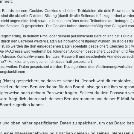
ammelt:
s Boards mehrere Cookies. Cookies sind kleine Textdateien, die dein Browser als
 sind die aktuelle ID deiner Sitzung (damit dir alle Seitenaufrufe zugeordnet werd
u nicht angemeldet bist) sowie Informationen über deine Teilnahme an Umfragen (s
eine Session-ID gespeichert. Die Cookies haben standardmäßig eine Gültigkeit von 
Registrierung, in deinem Profil oder deinem persönlichem Bereich angibst. Für di
rch den Betreiber weitere Daten als notwendig festgelegt wurden, so ist dies für 
llst, so werden die dort eingegebenen Daten ebenfalls gespeichert. Gleiches gilt, 
Die IP-Adresse wird weiterhin bei folgenden Aktionen gespeichert: Löschen und Än
l-Adresse, Kontoaktivierung, Benutzer-Passwort) und gescheiterte Anmeldeversuch
ine?“-Funktion angezeigt und nicht dauerhaft gespeichert.
 dass weitere Daten gespeichert werden. Dazu gehören dein Abstimmungsverhalten
gungsfunktionen.
(Hash) gespeichert, so dass es sicher ist. Jedoch wird dir empfohlen, 
ssel zu deinem Benutzerkonto für das Board, also geh mit ihm sorgsam
htigterweise nach deinem Passwort fragen. Solltest du dein Passwort v
are fragt dich dann nach deinem Benutzernamen und deiner E-Mail-Ad
Board zugreifen kannst.
en und oben näher spezifizierten Daten zu speichern, um das Board bet
en einer Interessenabwägung zwischen deinen und seinen Interessen sow