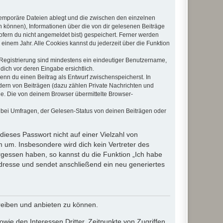
 temporäre Dateien ablegt und die zwischen den einzelnen
en können), Informationen über die von dir gelesenen Beiträge
ofern du nicht angemeldet bist) gespeichert. Ferner werden
einem Jahr. Alle Cookies kannst du jederzeit über die Funktion
e Registrierung sind mindestens ein eindeutiger Benutzername,
dich vor deren Eingabe ersichtlich.
wenn du einen Beitrag als Entwurf zwischenspeicherst. In
dern von Beiträgen (dazu zählen Private Nachrichten und
e. Die von deinem Browser übermittelte Browser-
 bei Umfragen, der Gelesen-Status von deinen Beiträgen oder
dieses Passwort nicht auf einer Vielzahl von
 um. Insbesondere wird dich kein Vertreter des
ergessen haben, so kannst du die Funktion „Ich habe
resse und sendet anschließend ein neu generiertes
reiben und anbieten zu können.
ie den Interessen Dritter, Zeitpunkte von Zugriffen