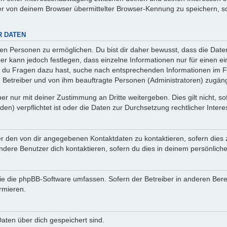
r von deinem Browser übermittelter Browser-Kennung zu speichern, so
R DATEN
n Personen zu ermöglichen. Du bist dir daher bewusst, dass die Daten d
ber kann jedoch festlegen, dass einzelne Informationen nur für einen ei
n du Fragen dazu hast, suche nach entsprechenden Informationen im Fo
n Betreiber und von ihm beauftragte Personen (Administratoren) zugäng
r nur mit deiner Zustimmung an Dritte weitergeben. Dies gilt nicht, s
n) verpflichtet ist oder die Daten zur Durchsetzung rechtlicher Interes
er den von dir angegebenen Kontaktdaten zu kontaktieren, sofern dies 
andere Benutzer dich kontaktieren, sofern du dies in deinem persönliche
, die die phpBB-Software umfassen. Sofern der Betreiber in anderen Be
ormieren.
 Daten über dich gespeichert sind.