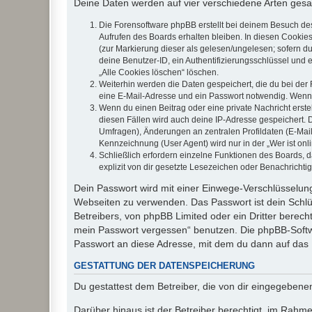
Deine Daten werden auf vier verschiedene Arten ges
Die Forensoftware phpBB erstellt bei deinem Besuch de
Aufrufen des Boards erhalten bleiben. In diesen Cookies
(zur Markierung dieser als gelesen/ungelesen; sofern d
deine Benutzer-ID, ein Authentifizierungsschlüssel und 
„Alle Cookies löschen“ löschen.
Weiterhin werden die Daten gespeichert, die du bei der 
eine E-Mail-Adresse und ein Passwort notwendig. Wenn du
Wenn du einen Beitrag oder eine private Nachricht erste
diesen Fällen wird auch deine IP-Adresse gespeichert. 
Umfragen), Änderungen an zentralen Profildaten (E-Mai
Kennzeichnung (User Agent) wird nur in der „Wer ist onl
Schließlich erfordern einzelne Funktionen des Boards,
explizit von dir gesetzte Lesezeichen oder Benachrichti
Dein Passwort wird mit einer Einwege-Verschlüsselung 
Webseiten zu verwenden. Das Passwort ist dein Schlü
Betreibers, von phpBB Limited oder ein Dritter berec
mein Passwort vergessen“ benutzen. Die phpBB-Softw
Passwort an diese Adresse, mit dem du dann auf das 
GESTATTUNG DER DATENSPEICHERUNG
Du gestattest dem Betreiber, die von dir eingegeben
Darüber hinaus ist der Betreiber berechtigt, im Rahm