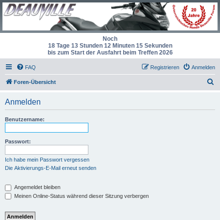
Noch
18 Tage 13 Stunden 12 Minuten 15 Sekunden
bis zum Start der Ausfahrt beim Treffen 2026
FAQ
Registrieren
Anmelden
S
Foren-Übersicht
u
Anmelden
c
h
Benutzername:
e
Passwort:
Ich habe mein Passwort vergessen
Die Aktivierungs-E-Mail erneut senden
Angemeldet bleiben
Meinen Online-Status während dieser Sitzung verbergen