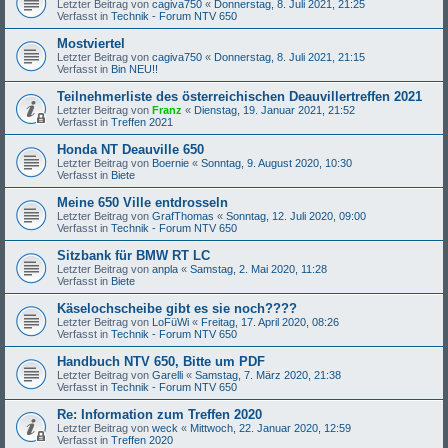
Letzter Beitrag von
cagiva750
«
Donnerstag, 8. Juli 2021, 21:25
Verfasst in
Technik - Forum NTV 650
Mostviertel
Letzter Beitrag von
cagiva750
«
Donnerstag, 8. Juli 2021, 21:15
Verfasst in
Bin NEU!!
Teilnehmerliste des österreichischen Deauvillertreffen 2021
Letzter Beitrag von
Franz
«
Dienstag, 19. Januar 2021, 21:52
Verfasst in
Treffen 2021
Honda NT Deauville 650
Letzter Beitrag von
Boernie
«
Sonntag, 9. August 2020, 10:30
Verfasst in
Biete
Meine 650 Ville entdrosseln
Letzter Beitrag von
GrafThomas
«
Sonntag, 12. Juli 2020, 09:00
Verfasst in
Technik - Forum NTV 650
Sitzbank für BMW RT LC
Letzter Beitrag von
anpla
«
Samstag, 2. Mai 2020, 11:28
Verfasst in
Biete
Käselochscheibe gibt es sie noch????
Letzter Beitrag von
LoFüWi
«
Freitag, 17. April 2020, 08:26
Verfasst in
Technik - Forum NTV 650
Handbuch NTV 650, Bitte um PDF
Letzter Beitrag von
Garelli
«
Samstag, 7. März 2020, 21:38
Verfasst in
Technik - Forum NTV 650
Re: Information zum Treffen 2020
Letzter Beitrag von
weck
«
Mittwoch, 22. Januar 2020, 12:59
Verfasst in
Treffen 2020