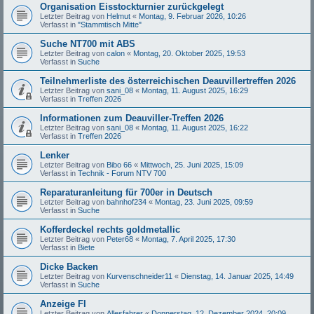
Organisation Eisstockturnier zurückgelegt
Letzter Beitrag von
Helmut
«
Montag, 9. Februar 2026, 10:26
Verfasst in
"Stammtisch Mitte"
Suche NT700 mit ABS
Letzter Beitrag von
calon
«
Montag, 20. Oktober 2025, 19:53
Verfasst in
Suche
Teilnehmerliste des österreichischen Deauvillertreffen 2026
Letzter Beitrag von
sani_08
«
Montag, 11. August 2025, 16:29
Verfasst in
Treffen 2026
Informationen zum Deauviller-Treffen 2026
Letzter Beitrag von
sani_08
«
Montag, 11. August 2025, 16:22
Verfasst in
Treffen 2026
Lenker
Letzter Beitrag von
Bibo 66
«
Mittwoch, 25. Juni 2025, 15:09
Verfasst in
Technik - Forum NTV 700
Reparaturanleitung für 700er in Deutsch
Letzter Beitrag von
bahnhof234
«
Montag, 23. Juni 2025, 09:59
Verfasst in
Suche
Kofferdeckel rechts goldmetallic
Letzter Beitrag von
Peter68
«
Montag, 7. April 2025, 17:30
Verfasst in
Biete
Dicke Backen
Letzter Beitrag von
Kurvenschneider11
«
Dienstag, 14. Januar 2025, 14:49
Verfasst in
Suche
Anzeige FI
Letzter Beitrag von
Allesfahrer
«
Donnerstag, 12. Dezember 2024, 20:09