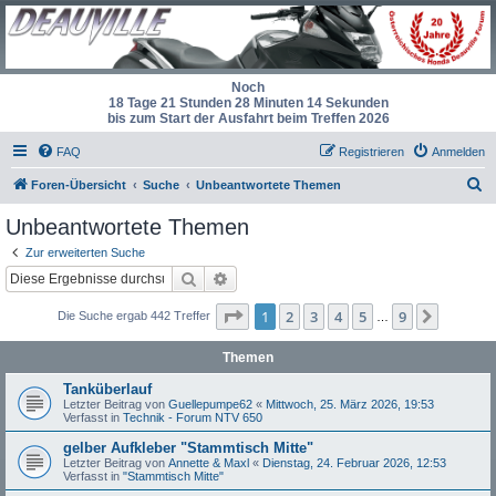
Noch
18 Tage 21 Stunden 28 Minuten 14 Sekunden
bis zum Start der Ausfahrt beim Treffen 2026
FAQ
Registrieren
Anmelden
S
Foren-Übersicht
Suche
Unbeantwortete Themen
u
Unbeantwortete Themen
c
Zur erweiterten Suche
h
Suche
Erweiterte Suche
e
Seite
1
von
9
1
2
3
4
5
9
Nächst
Die Suche ergab 442 Treffer
…
Themen
Tanküberlauf
Letzter Beitrag von
Guellepumpe62
«
Mittwoch, 25. März 2026, 19:53
Verfasst in
Technik - Forum NTV 650
gelber Aufkleber "Stammtisch Mitte"
Letzter Beitrag von
Annette & Maxl
«
Dienstag, 24. Februar 2026, 12:53
Verfasst in
"Stammtisch Mitte"