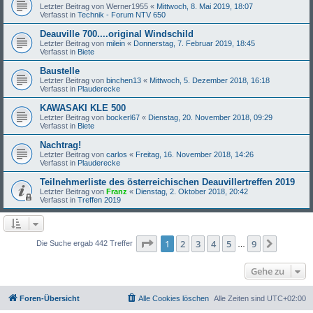
Letzter Beitrag von
Werner1955
«
Mittwoch, 8. Mai 2019, 18:07
Verfasst in
Technik - Forum NTV 650
Deauville 700....original Windschild
Letzter Beitrag von
milein
«
Donnerstag, 7. Februar 2019, 18:45
Verfasst in
Biete
Baustelle
Letzter Beitrag von
binchen13
«
Mittwoch, 5. Dezember 2018, 16:18
Verfasst in
Plauderecke
KAWASAKI KLE 500
Letzter Beitrag von
bockerl67
«
Dienstag, 20. November 2018, 09:29
Verfasst in
Biete
Nachtrag!
Letzter Beitrag von
carlos
«
Freitag, 16. November 2018, 14:26
Verfasst in
Plauderecke
Teilnehmerliste des österreichischen Deauvillertreffen 2019
Letzter Beitrag von
Franz
«
Dienstag, 2. Oktober 2018, 20:42
Verfasst in
Treffen 2019
Seite
1
von
9
1
2
3
4
5
9
Nächst
Die Suche ergab 442 Treffer
…
Gehe zu
Foren-Übersicht
Alle Cookies löschen
Alle Zeiten sind
UTC+02:00