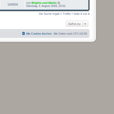
L
von
Brigitte und Martin
Z
169956
e
Dienstag, 4. August 2026, 20:52
t
u
z
Die Suche ergab 1 Treffer • Seite
1
von
1
t
g
e
r
Gehe zu
r
B
e
i
i
t
Alle Cookies löschen
Alle Zeiten sind
UTC+02:00
r
f
a
g
f
e