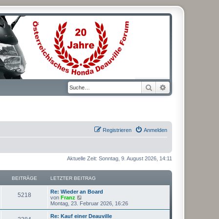
Suche
Erweiterte Suche
Registrieren
Anmelden
Aktuelle Zeit: Sonntag, 9. August 2026, 14:11
BEITRÄGE
LETZTER BEITRAG
L
Re: Wieder an Board
B
5218
e
N
von
Franz
t
e
Montag, 23. Februar 2026, 16:26
e
z
u
t
e
L
Re: Kauf einer Deauville
B