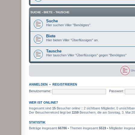
SUCHE - BIETE - TAUSCHE
Suche
Hier suchen Viller "Benötigtes".
Biete
Hier bieten Viller "Überflüssiges" an.
Tausche
Hier tauschen Viller "Überflüssiges" gegen "Benötigtes"
Un
U
n
g
ANMELDEN
•
REGISTRIEREN
e
l
Benutzername:
Passwort:
e
s
e
WER IST ONLINE?
n
e
Insgesamt sind
15
Besucher online :: 2 sichtbare Mitglieder, 0 unsichtba
B
Der Besucherrekord liegt bei
1159
Besuchern, die am Sonntag, 3. Mai 202
e
i
t
STATISTIK
r
ä
Beiträge insgesamt
66786
• Themen insgesamt
5519
• Mitglieder insge
g
e