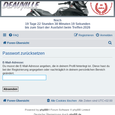
Noch
19 Tage 22 Stunden 38 Minuten 19 Sekunden
bis zum Start der Ausfahrt beim Treffen 2026
FAQ
Registrieren
Anmelden
S
Foren-Übersicht
u
Passwort zurücksetzen
c
h
E-Mail-Adresse:
Du musst die E-Mail-Adresse angeben, die in deinem Profil hinterlegt ist. Diese hast du
e
bei der Registrierung angegeben oder nachträglich in deinem persönlichen Bereich
geändert.
Foren-Übersicht
Alle Cookies löschen
Alle Zeiten sind
UTC+02:00
Powered by
phpBB
® Forum Software © phpBB Limited
Deutsche Übersetzung durch
phpBB.de