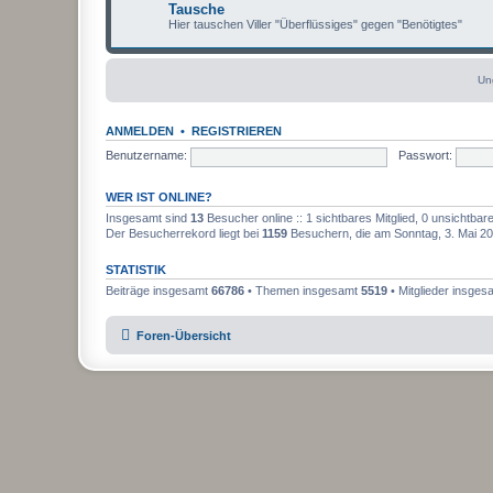
Tausche
Hier tauschen Viller "Überflüssiges" gegen "Benötigtes"
Un
U
n
g
ANMELDEN
•
REGISTRIEREN
e
l
Benutzername:
Passwort:
e
s
e
WER IST ONLINE?
n
e
Insgesamt sind
13
Besucher online :: 1 sichtbares Mitglied, 0 unsichtba
B
Der Besucherrekord liegt bei
1159
Besuchern, die am Sonntag, 3. Mai 202
e
i
t
STATISTIK
r
ä
Beiträge insgesamt
66786
• Themen insgesamt
5519
• Mitglieder insge
g
e
Foren-Übersicht