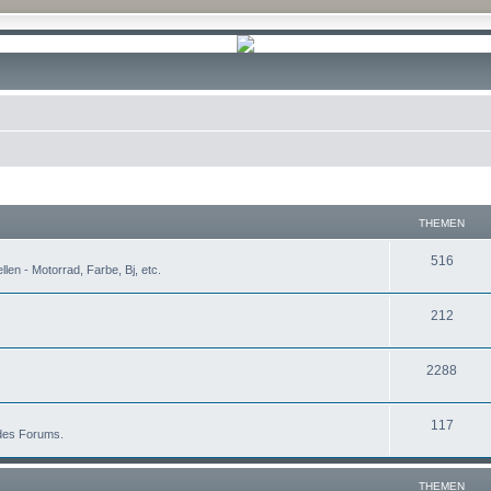
THEMEN
T
516
len - Motorrad, Farbe, Bj, etc.
h
T
212
e
h
m
T
2288
e
e
h
m
n
T
117
e
e
 des Forums.
h
m
n
e
e
THEMEN